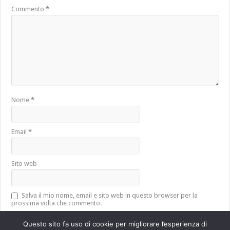
Commento
*
Nome
*
Email
*
Sito web
Salva il mio nome, email e sito web in questo browser per la
prossima volta che commento.
Questo sito fa uso di cookie per migliorare l’esperienza di