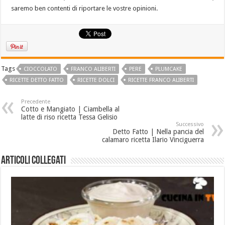
saremo ben contenti di riportare le vostre opinioni.
Tags
CIOCCOLATO
FRANCO ALIBERTI
PERE
PLUMCAKE
RICETTE DETTO FATTO
RICETTE DOLCI
RICETTE FRANCO ALIBERTI
Precedente
Cotto e Mangiato | Ciambella al
latte di riso ricetta Tessa Gelisio
Successivo
Detto Fatto | Nella pancia del
calamaro ricetta Ilario Vinciguerra
Articoli collegati