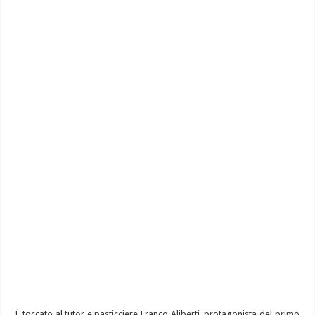
È toccato al tutor e pasticciere Franco Aliberti, protagonista del primo