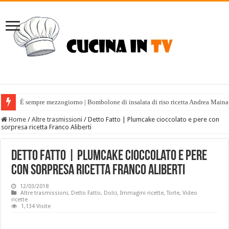
È sempre mezzogiorno | Bombolone di insalata di riso ricetta Andrea Maina
Home
/
Altre trasmissioni
/
Detto Fatto | Plumcake cioccolato e pere con
sorpresa ricetta Franco Aliberti
Detto Fatto | Plumcake cioccolato e pere
con sorpresa ricetta Franco Aliberti
12/03/2018
Altre trasmissioni
,
Detto Fatto
,
Dolci
,
Immagini ricette
,
Torte
,
Video
ricette
1,134 Visite