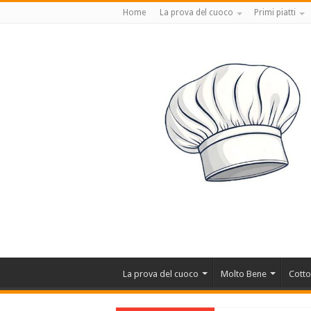
Home
La prova del cuoco
Primi piatti
La prova del cuoco
Molto Bene
Cotto