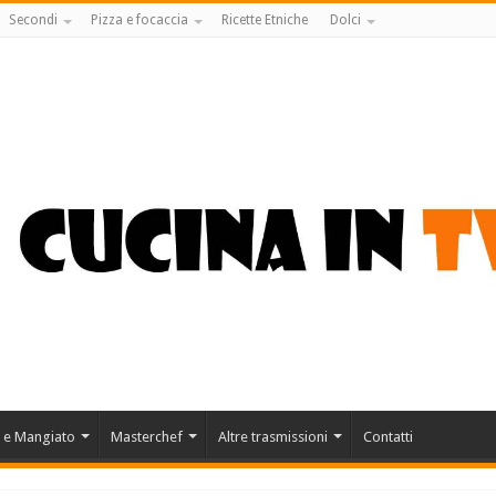
Secondi
Pizza e focaccia
Ricette Etniche
Dolci
 e Mangiato
Masterchef
Altre trasmissioni
Contatti