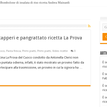
Bombolone di insalata di riso ricetta Andrea Mainardi
capperi e pangrattato ricetta La Prova
uoco
,
Pasta fresca
,
Primi piatti
,
Primi piatti
,
Video ricette
0
Arti
ina La Prova del Cuoco condotto da Antonella Clerici non
È s
a puntata odierna, infatti, è stato mostrato un provino fatto da
ris
rtecipare alla trasmissione, un provino in cui la signora ha …
È s
Fa
È s
ric
È s
ric