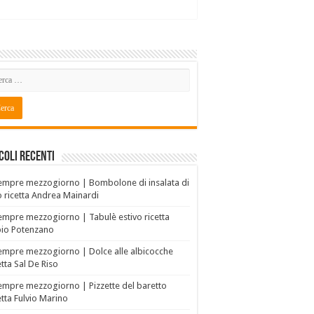
coli recenti
empre mezzogiorno | Bombolone di insalata di
o ricetta Andrea Mainardi
empre mezzogiorno | Tabulè estivo ricetta
bio Potenzano
empre mezzogiorno | Dolce alle albicocche
etta Sal De Riso
empre mezzogiorno | Pizzette del baretto
etta Fulvio Marino