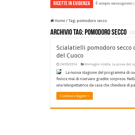
Ricette in evidenza
È sempre mezzogiorno | 
Home
/
Tag:
pomodoro secco
Archivio tag:
pomodoro secco
Scialatielli pomodoro secco 
del Cuoco
24/09/2014
Immagini ricette
,
La prova del c
La nuova stagione del programma di cuc
finisce mai di riservare gradite sorprese. Nell
una telespettatrice da casa che chiedeva di pa
Continua a leggere »