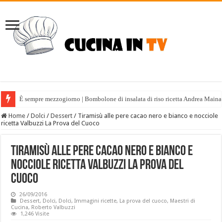
È sempre mezzogiorno | Bombolone di insalata di riso ricetta Andrea Maina
Home
/
Dolci
/
Dessert
/
Tiramisù alle pere cacao nero e bianco e nocciole
ricetta Valbuzzi La Prova del Cuoco
Tiramisù alle pere cacao nero e bianco e
nocciole ricetta Valbuzzi La Prova del
Cuoco
26/09/2016
Dessert
,
Dolci
,
Dolci
,
Immagini ricette
,
La prova del cuoco
,
Maestri di
Cucina
,
Roberto Valbuzzi
1,246 Visite