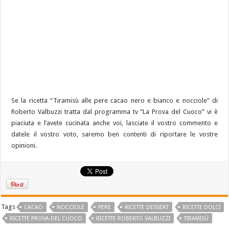
Se la ricetta “Tiramisù alle pere cacao nero e bianco e nocciole” di
Roberto Valbuzzi tratta dal programma tv “La Prova del Cuoco” vi è
piaciuta e l’avete cucinata anche voi, lasciate il vostro commento e
datele il vostro voto, saremo ben contenti di riportare le vostre
opinioni.
Tags
CACAO
NOCCIOLE
PERE
RICETTE DESSERT
RICETTE DOLCI
RICETTE PROVA DEL CUOCO
RICETTE ROBERTO VALBUZZI
TIRAMISÙ