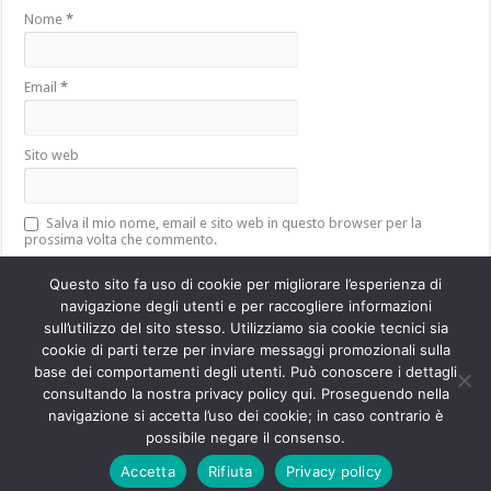
Nome
*
Email
*
Sito web
Salva il mio nome, email e sito web in questo browser per la
prossima volta che commento.
Questo sito fa uso di cookie per migliorare l’esperienza di
navigazione degli utenti e per raccogliere informazioni
sull’utilizzo del sito stesso. Utilizziamo sia cookie tecnici sia
Questo sito utilizza Akismet per ridurre lo spam.
Scopri come vengono
cookie di parti terze per inviare messaggi promozionali sulla
elaborati i dati derivati dai commenti
.
base dei comportamenti degli utenti. Può conoscere i dettagli
consultando la nostra privacy policy qui. Proseguendo nella
navigazione si accetta l’uso dei cookie; in caso contrario è
Powered by
WordPress
| Designed by
TieLabs
possibile negare il consenso.
Accetta
Rifiuta
Privacy policy
© Copyright 2026, All Rights Reserved.