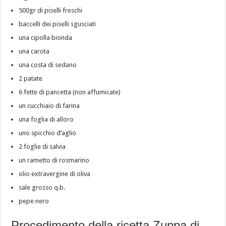
500gr di piselli freschi
baccelli dei piselli sgusciati
una cipolla bionda
una carota
una costa di sedano
2 patate
6 fette di pancetta (non affumicate)
un cucchiaio di farina
una foglia di alloro
uno spicchio d’aglio
2 foglie di salvia
un rametto di rosmarino
olio extravergine di oliva
sale grosso q.b.
pepe nero
Procedimento della ricetta Zuppa di