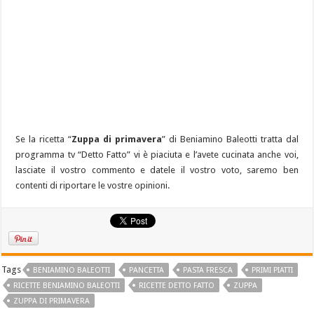
Se la ricetta “
Zuppa di primavera
” di Beniamino Baleotti tratta dal
programma tv “Detto Fatto” vi è piaciuta e l’avete cucinata anche voi,
lasciate il vostro commento e datele il vostro voto, saremo ben
contenti di riportare le vostre opinioni.
Tags
BENIAMINO BALEOTTI
PANCETTA
PASTA FRESCA
PRIMI PIATTI
RICETTE BENIAMINO BALEOTTI
RICETTE DETTO FATTO
ZUPPA
ZUPPA DI PRIMAVERA