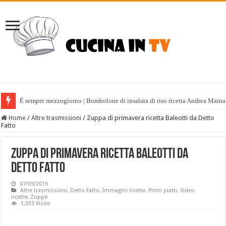
È sempre mezzogiorno | Bombolone di insalata di riso ricetta Andrea Maina
Home
/
Altre trasmissioni
/
Zuppa di primavera ricetta Baleotti da Detto
Fatto
Zuppa di primavera ricetta Baleotti da
Detto Fatto
07/05/2015
Altre trasmissioni
,
Detto Fatto
,
Immagini ricette
,
Primi piatti
,
Video
ricette
,
Zuppe
1,035 Visite