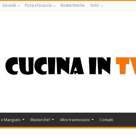
Secondi
Pizza e focaccia
Ricette Etniche
Dolci
 e Mangiato
Masterchef
Altre trasmissioni
Contatti