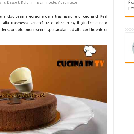
È s
alia
,
Dessert
,
Dolci
,
Immagini ricette
,
Video ricette
pep
ella dodicesima edizione della trasmissione di cucina di Real
 Italia trasmessa venerdì 18 ottobre 2024, il giudice e noto
ei suoi dolci buonissimi e spettacolari, ad alto coefficiente di