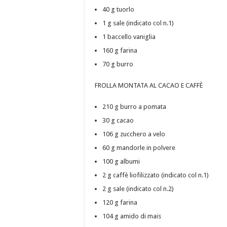
40 g tuorlo
1 g sale (indicato col n.1)
1 baccello vaniglia
160 g farina
70 g burro
FROLLA MONTATA AL CACAO E CAFFÈ
210 g burro a pomata
30 g cacao
106 g zucchero a velo
60 g mandorle in polvere
100 g albumi
2 g caffè liofilizzato (indicato col n.1)
2 g sale (indicato col n.2)
120 g farina
104 g amido di mais