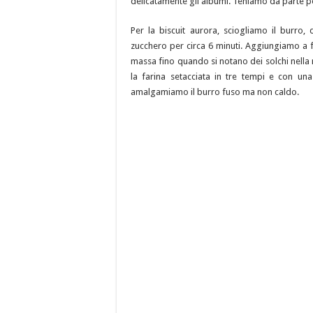
delicatamente gli albumi. Teniamo da parte p
Per la biscuit aurora, sciogliamo il burr
zucchero per circa 6 minuti. Aggiungiamo a fil
massa fino quando si notano dei solchi nella 
la farina setacciata in tre tempi e con u
amalgamiamo il burro fuso ma non caldo.