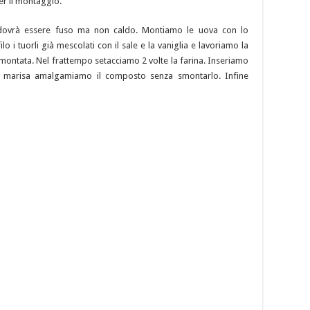
er il montaggio.
o, dovrà essere fuso ma non caldo. Montiamo le uova con lo
o i tuorli già mescolati con il sale e la vaniglia e lavoriamo la
montata. Nel frattempo setacciamo 2 volte la farina. Inseriamo
na marisa amalgamiamo il composto senza smontarlo. Infine