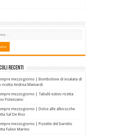
coli recenti
empre mezzogiorno | Bombolone di insalata di
o ricetta Andrea Mainardi
empre mezzogiorno | Tabulè estivo ricetta
bio Potenzano
empre mezzogiorno | Dolce alle albicocche
etta Sal De Riso
empre mezzogiorno | Pizzette del baretto
etta Fulvio Marino