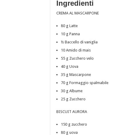
Ingredienti
CREMA AL MASCARPONE
80 g Latte
10 g Panna
½ Baccello di vaniglia
10 Amido di mais
55 g Zucchero velo
40 g Uova
35 g Mascarpone
70 g Formaggio spalmabile
30 g Albume
25 g Zucchero
BISCUIT AURORA
150 g zucchero
80 g uova