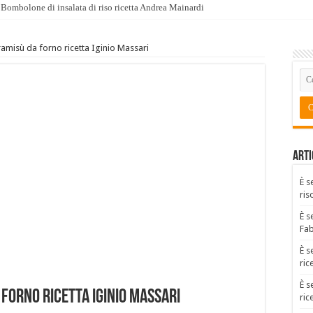
Bombolone di insalata di riso ricetta Andrea Mainardi
iramisù da forno ricetta Iginio Massari
Arti
È s
ris
È s
Fa
È s
ric
È s
 forno ricetta Iginio Massari
ric