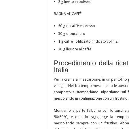
2 g lievito in polvere
BAGNA AL CAFFÈ
50 g di caffè espresso
30 g di zucchero
1 g caffè liofilizzato (indicato col n.2)
30 g liquore al caffè
Procedimento della rice
Italia
Per la crema al mascarpone, in un pentolino p
vaniglia. Nel frattempo mescoliamo le uova co
composto e stemperiamo. Riportiamo sul 
mescolando in continuazione con un frustino.
Montiamo a parte l’albume con lo zuccher
50/60°C, e quando raggiunge la tempera
mescolando sempre con un frustino. Abba