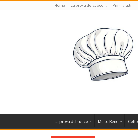
Home
La prova del cuoco
Primi piatti
La prova del cuoco
Molto Bene
Cotto