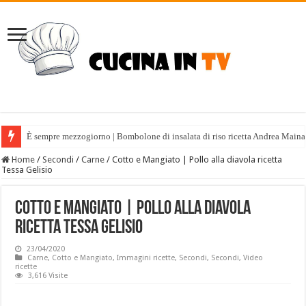
È sempre mezzogiorno | Bombolone di insalata di riso ricetta Andrea Maina
Home
/
Secondi
/
Carne
/
Cotto e Mangiato | Pollo alla diavola ricetta
Tessa Gelisio
Cotto e Mangiato | Pollo alla diavola
ricetta Tessa Gelisio
23/04/2020
Carne
,
Cotto e Mangiato
,
Immagini ricette
,
Secondi
,
Secondi
,
Video
ricette
3,616 Visite