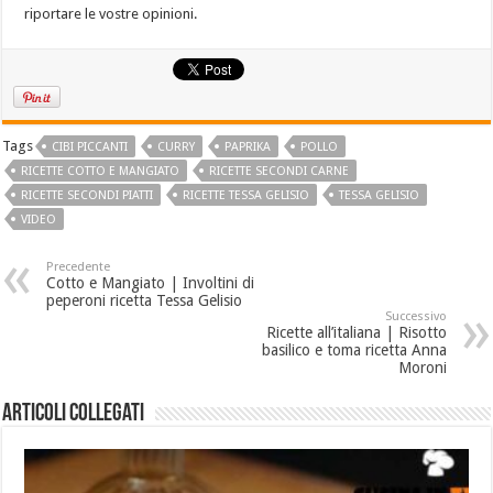
riportare le vostre opinioni.
Tags
CIBI PICCANTI
CURRY
PAPRIKA
POLLO
RICETTE COTTO E MANGIATO
RICETTE SECONDI CARNE
RICETTE SECONDI PIATTI
RICETTE TESSA GELISIO
TESSA GELISIO
VIDEO
Precedente
Cotto e Mangiato | Involtini di
peperoni ricetta Tessa Gelisio
Successivo
Ricette all’italiana | Risotto
basilico e toma ricetta Anna
Moroni
Articoli collegati