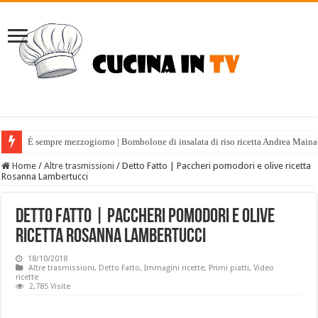
È sempre mezzogiorno | Bombolone di insalata di riso ricetta Andrea Maina
Home
/
Altre trasmissioni
/
Detto Fatto | Paccheri pomodori e olive ricetta
Rosanna Lambertucci
Detto Fatto | Paccheri pomodori e olive
ricetta Rosanna Lambertucci
18/10/2018
Altre trasmissioni
,
Detto Fatto
,
Immagini ricette
,
Primi piatti
,
Video
ricette
2,785 Visite