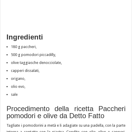
Ingredienti
180 g paccheri,
500 g pomodori piccadilly,
olive taggiasche denocciolate,
capperi dissalati,
origano,
olio evo,
sale
Procedimento della ricetta Paccheri
pomodori e olive da Detto Fatto
Tagliate i pomodorini a metà e li adagiate su una padella, con la parte
interna a contatto con la piastra. Condite con olio, olive e capperi,