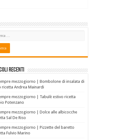
coli recenti
empre mezzogiorno | Bombolone di insalata di
o ricetta Andrea Mainardi
empre mezzogiorno | Tabulè estivo ricetta
bio Potenzano
empre mezzogiorno | Dolce alle albicocche
etta Sal De Riso
empre mezzogiorno | Pizzette del baretto
etta Fulvio Marino