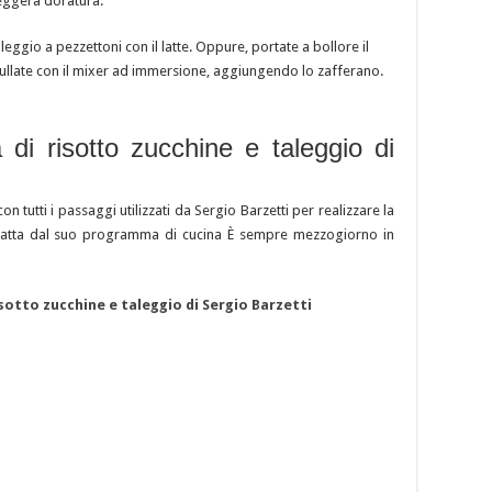
leggera doratura.
leggio a pezzettoni con il latte. Oppure, portate a bollore il
 frullate con il mixer ad immersione, aggiungendo lo zafferano.
a di risotto zucchine e taleggio di
con tutti i passaggi utilizzati da Sergio Barzetti per realizzare la
o tratta dal suo programma di cucina È sempre mezzogiorno in
isotto zucchine e taleggio di Sergio Barzetti