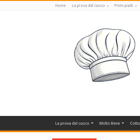
Home
La prova del cuoco
Primi piatti
La prova del cuoco
Molto Bene
Cotto