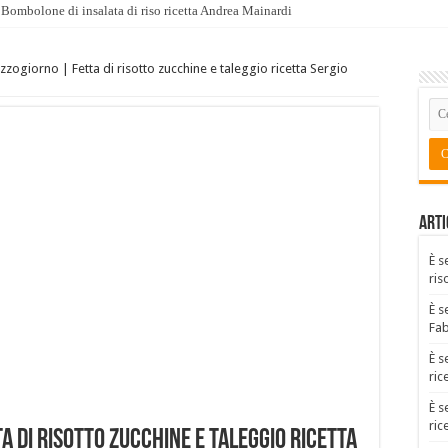
Bombolone di insalata di riso ricetta Andrea Mainardi
zogiorno | Fetta di risotto zucchine e taleggio ricetta Sergio
Arti
È s
ris
È s
Fa
È s
ric
È s
ric
 di risotto zucchine e taleggio ricetta