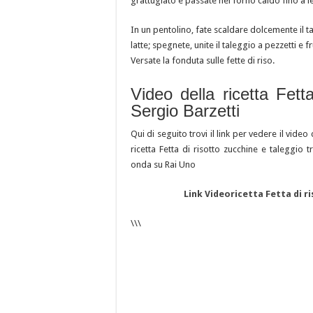
grattugiato e passate nel forno caldo fino a 
In un pentolino, fate scaldare dolcemente il ta
latte; spegnete, unite il taleggio a pezzetti e
Versate la fonduta sulle fette di riso.
Video della ricetta Fett
Sergio Barzetti
Qui di seguito trovi il link per vedere il video 
ricetta Fetta di risotto zucchine e taleggi
onda su Rai Uno
Link Videoricetta Fetta di r
\\\