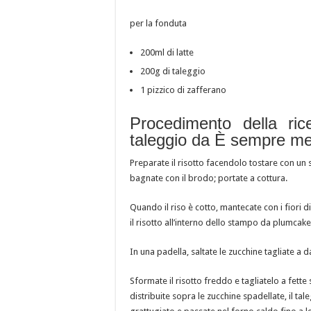
per la fonduta
200ml di latte
200g di taleggio
1 pizzico di zafferano
Procedimento della ric
taleggio da È sempre m
Preparate il risotto facendolo tostare con un s
bagnate con il brodo; portate a cottura.
Quando il riso è cotto, mantecate con i fiori di
il risotto all’interno dello stampo da plumca
In una padella, saltate le zucchine tagliate a d
Sformate il risotto freddo e tagliatelo a fett
distribuite sopra le zucchine spadellate, il ta