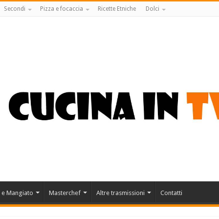
Secondi
Pizza e focaccia
Ricette Etniche
Dolci
 e Mangiato
Masterchef
Altre trasmissioni
Contatti