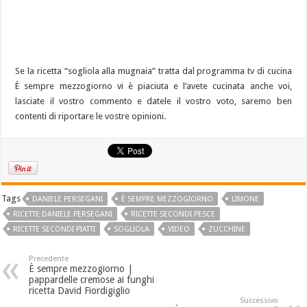
Se la ricetta “sogliola alla mugnaia” tratta dal programma tv di cucina
È sempre mezzogiorno vi è piaciuta e l’avete cucinata anche voi,
lasciate il vostro commento e datele il vostro voto, saremo ben
contenti di riportare le vostre opinioni.
Tags
DANIELE PERSEGANI
È SEMPRE MEZZOGIORNO
LIMONE
RICETTE DANIELE PERSEGANI
RICETTE SECONDI PESCE
RICETTE SECONDI PIATTI
SOGLIOLA
VIDEO
ZUCCHINE
Precedente
È sempre mezzogiorno |
pappardelle cremose ai funghi
ricetta David Fiordigiglio
Successivo