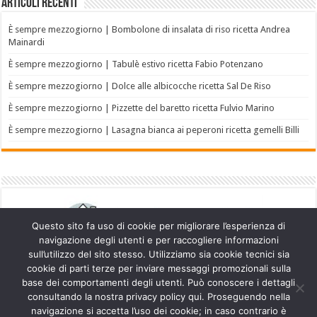
Articoli recenti
È sempre mezzogiorno | Bombolone di insalata di riso ricetta Andrea
Mainardi
È sempre mezzogiorno | Tabulè estivo ricetta Fabio Potenzano
È sempre mezzogiorno | Dolce alle albicocche ricetta Sal De Riso
È sempre mezzogiorno | Pizzette del baretto ricetta Fulvio Marino
È sempre mezzogiorno | Lasagna bianca ai peperoni ricetta gemelli Billi
Questo sito fa uso di cookie per migliorare l’esperienza di
navigazione degli utenti e per raccogliere informazioni
sull’utilizzo del sito stesso. Utilizziamo sia cookie tecnici sia
cookie di parti terze per inviare messaggi promozionali sulla
base dei comportamenti degli utenti. Può conoscere i dettagli
consultando la nostra privacy policy qui. Proseguendo nella
navigazione si accetta l’uso dei cookie; in caso contrario è
Powered by
WordPress
| Designed by
TieLabs