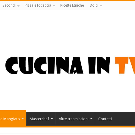
Secondi
Pizza e focaccia
Ricette Etniche
Dolci
 e Mangiato
Masterchef
Altre trasmissioni
Contatti