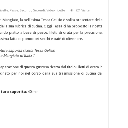
icette
,
Pesce
,
Secondi
,
Secondi
,
Video ricette
921 Visite
e Mangiato, la bellissima Tessa Gelisio è solita presentare delle
della sua rubrica di cucina. Oggi Tessa ci ha proposto la ricetta
ndo piatto a base di pesce, filetti di orata per la precisione,
issima fatta di pomodori secchi e patè di olive nere.
e Mangiato di Italia 1
reparazione di questa gustosa ricetta dal titolo Filetti di orata in
cinato per noi nel corso della sua trasmissione di cucina dal
natura saporita
: 40 min