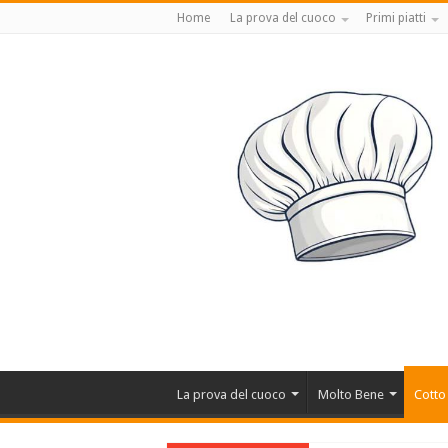
Home
La prova del cuoco
Primi piatti
La prova del cuoco
Molto Bene
Cotto