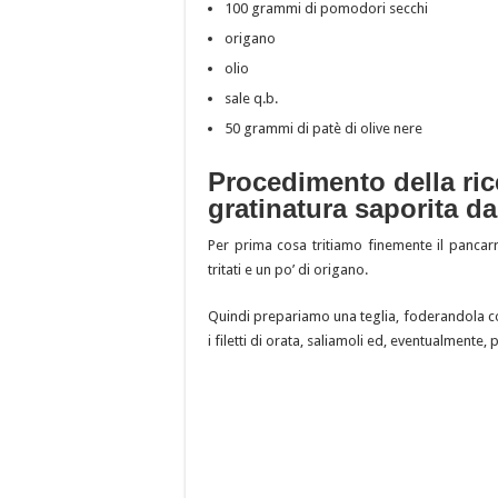
100 grammi di pomodori secchi
origano
olio
sale q.b.
50 grammi di patè di olive nere
Procedimento della ricet
gratinatura saporita d
Per prima cosa tritiamo finemente il pancar
tritati e un po’ di origano.
Quindi prepariamo una teglia, foderandola c
i filetti di orata, saliamoli ed, eventualmente,