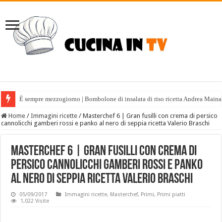
È sempre mezzogiorno | Bombolone di insalata di riso ricetta Andrea Maina
Home
/
Immagini ricette
/
Masterchef 6 | Gran fusilli con crema di persico
cannolicchi gamberi rossi e panko al nero di seppia ricetta Valerio Braschi
Masterchef 6 | Gran fusilli con crema di
persico cannolicchi gamberi rossi e panko
al nero di seppia ricetta Valerio Braschi
05/09/2017
Immagini ricette
,
Masterchef
,
Primi
,
Primi piatti
1,022 Visite