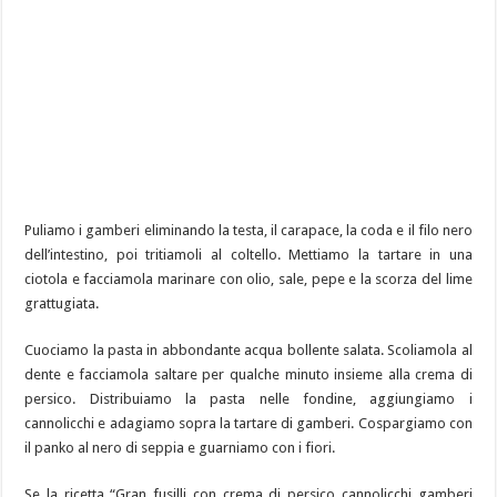
Puliamo i gamberi eliminando la testa, il carapace, la coda e il filo nero
dell’intestino, poi tritiamoli al coltello. Mettiamo la tartare in una
ciotola e facciamola marinare con olio, sale, pepe e la scorza del lime
grattugiata.
Cuociamo la pasta in abbondante acqua bollente salata. Scoliamola al
dente e facciamola saltare per qualche minuto insieme alla crema di
persico. Distribuiamo la pasta nelle fondine, aggiungiamo i
cannolicchi e adagiamo sopra la tartare di gamberi. Cospargiamo con
il panko al nero di seppia e guarniamo con i fiori.
Se la ricetta “Gran fusilli con crema di persico cannolicchi gamberi