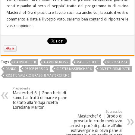
rossi e panko al nero di seppia” tratta dal programma tv di cucina
Masterchef 6 vi è piaciuta e l’avete cucinata anche voi, lasciate il vostro
commento e datele il vostro voto, saremo ben contenti di riportare le
vostre opinioni.
Tags
CANNOLICCHI
GAMBERI ROSSI
MASTERCHEF 6
NERO SEPPIA
PANKO
PESCE PERSICO
RICETTE MASTERCHEF 6
RICETTE PRIMI PIATTI
RICETTE VALERIO BRASCHI MASTERCHEF 6
Precedente
Masterchef 6 | Gnocchetti di
kamut ai frutti di mare e pane
tostato alla ’nduja ricetta
Loredana Martori
Successivo
Masterchef 6 | Brodo di
prosciutto crudo merluzzo
arrosto purè di patate all’olio
extravergine di oliva pane al