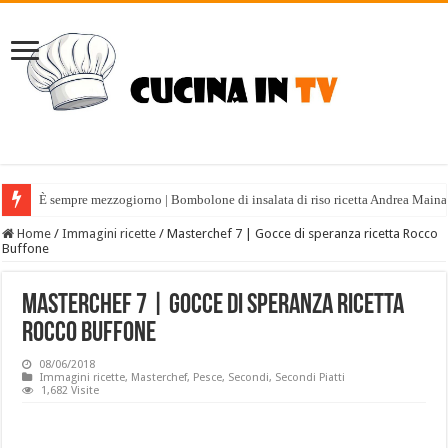
È sempre mezzogiorno | Bombolone di insalata di riso ricetta Andrea Maina
Home
/
Immagini ricette
/
Masterchef 7 | Gocce di speranza ricetta Rocco
Buffone
Masterchef 7 | Gocce di speranza ricetta
Rocco Buffone
08/06/2018
Immagini ricette
,
Masterchef
,
Pesce
,
Secondi
,
Secondi Piatti
1,682 Visite