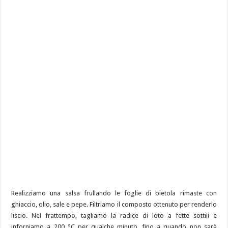
Realizziamo una salsa frullando le foglie di bietola rimaste con
ghiaccio, olio, sale e pepe. Filtriamo il composto ottenuto per renderlo
liscio. Nel frattempo, tagliamo la radice di loto a fette sottili e
inforniamo a 200 °C per qualche minuto, fino a quando non sarà