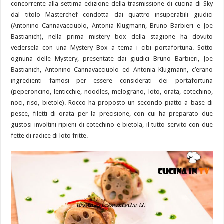
concorrente alla settima edizione della trasmissione di cucina di Sky
dal titolo Masterchef condotta dai quattro insuperabili giudici
(Antonino Cannavacciuolo, Antonia Klugmann, Bruno Barbieri e Joe
Bastianich), nella prima mistery box della stagione ha dovuto
vedersela con una Mystery Box a tema i cibi portafortuna. Sotto
ognuna delle Mystery, presentate dai giudici Bruno Barbieri, Joe
Bastianich, Antonino Cannavacciuolo ed Antonia Klugmann, c’erano
ingredienti famosi per essere considerati dei portafortuna
(peperoncino, lenticchie, noodles, melograno, loto, orata, cotechino,
noci, riso, bietole). Rocco ha proposto un secondo piatto a base di
pesce, filetti di orata per la precisione, con cui ha preparato due
gustosi involtini ripieni di cotechino e bietola, il tutto servito con due
fette di radice di loto fritte.