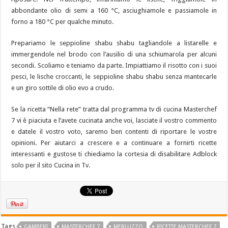
abbondante olio di semi a 160 °C, asciughiamole e passiamole in
forno a 180 °C per qualche minuto.
Prepariamo le seppioline shabu shabu tagliandole a listarelle e
immergendole nel brodo con l’ausilio di una schiumarola per alcuni
secondi. Scoliamo e teniamo da parte. Impiattiamo il risotto con i suoi
pesci, le lische croccanti, le seppioline shabu shabu senza mantecarle
e un giro sottile di olio evo a crudo.
Se la ricetta “Nella rete” tratta dal programma tv di cucina Masterchef
7 vi è piaciuta e l’avete cucinata anche voi, lasciate il vostro commento
e datele il vostro voto, saremo ben contenti di riportare le vostre
opinioni. Per aiutarci a crescere e a continuare a fornirti ricette
interessanti e gustose ti chiediamo la cortesia di disabilitare Adblock
solo per il sito Cucina in Tv.
Tags
GAMBERI
MASTERCHEF 7
MERLUZZO
RICETTE MASTERCHEF 7