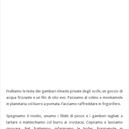
Frulliamo le teste dei gamberi rimaste private degli occhi, un goccio di
acqua frizzante e un filo di olio evo. Passiamo al colino e montiamole
in planetaria col burro a pomata. Facciamo raffreddare in frigorifero.
Spegniamo il risotto, uniamo i filetti di pesce e i gamberi tagliati a
tartare e mantechiamo col burro ai crostacei. Copriamo e lasciamo
riposare. Nel frattempo, infariniamo le lische, friggiamole in