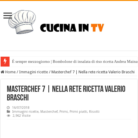
È sempre mezzogiorno | Bombolone di insalata di riso ricetta Andrea Maina
Home
/
Immagini ricette
/
Masterchef 7 | Nella rete ricetta Valerio Braschi
Masterchef 7 | Nella rete ricetta Valerio
Braschi
16/07/2018
Immagini ricette
,
Masterchef
,
Primi
,
Primi piatti
,
Risotti
2,962 Visite