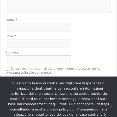
Nome
*
Email
*
Sito web
Salva il mio nome, email e sito web in questo browser per la
prossima volta che commento.
Questo sito fa uso di cookie per migliorare l’esperienza di
navigazione degli utenti e per raccogliere informazioni
sull’utilizzo del sito stesso. Utilizziamo sia cookie tecnici sia
Questo sito utilizza Akismet per ridurre lo spam.
Scopri come vengono
cookie di parti terze per inviare messaggi promozionali sulla
elaborati i dati derivati dai commenti
.
base dei comportamenti degli utenti. Può conoscere i dettagli
consultando la nostra privacy policy qui. Proseguendo nella
navigazione si accetta l’uso dei cookie; in caso contrario è
Powered by
WordPress
| Designed by
TieLabs