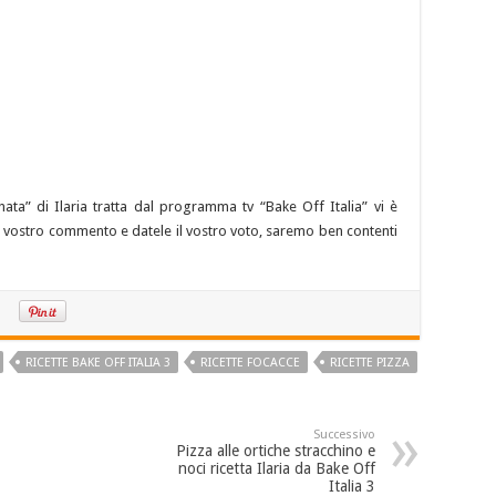
nata” di Ilaria tratta dal programma tv “Bake Off Italia” vi è
e il vostro commento e datele il vostro voto, saremo ben contenti
RICETTE BAKE OFF ITALIA 3
RICETTE FOCACCE
RICETTE PIZZA
Successivo
Pizza alle ortiche stracchino e
noci ricetta Ilaria da Bake Off
Italia 3