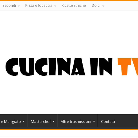
Secondi
Pizza e focaccia
Ricette Etniche
Dolci
 e Mangiato
Masterchef
Altre trasmissioni
Contatti