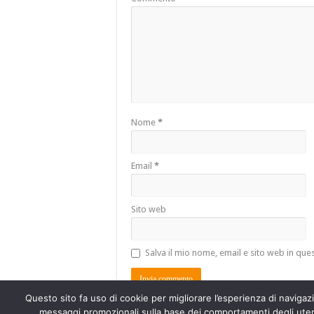
Nome
*
Email
*
Sito web
Salva il mio nome, email e sito web in qu
Questo sito fa uso di cookie per migliorare l’esperienza di navigazio
messaggi promozionali sulla base dei comportamenti degli utenti