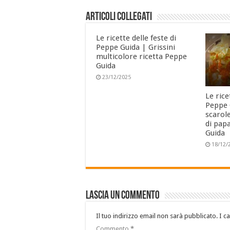
Articoli collegati
Le ricette delle feste di
Peppe Guida | Grissini
multicolore ricetta Peppe
Guida
23/12/2025
Le rice
Peppe 
scarole
di papa
Guida
18/12/
Lascia un commento
Il tuo indirizzo email non sarà pubblicato.
I c
Commento
*