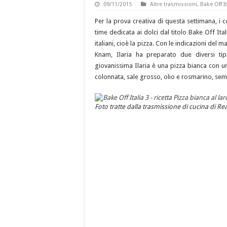
09/11/2015
Altre trasmissioni
,
Bake Off It
Per la prova creativa di questa settimana, i c
time dedicata ai dolci dal titolo Bake Off It
italiani, cioè la pizza. Con le indicazioni del
Knam, Ilaria ha preparato due diversi ti
giovanissima Ilaria è una pizza bianca con un
colonnata, sale grosso, olio e rosmarino, semp
Foto tratte dalla trasmissione di cucina di Real