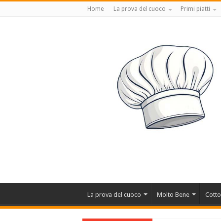
Home
La prova del cuoco
Primi piatti
La prova del cuoco
Molto Bene
Cotto