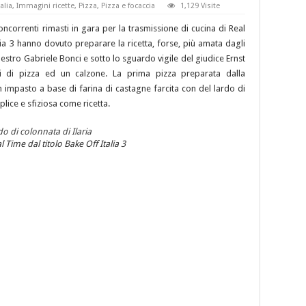
alia
,
Immagini ricette
,
Pizza
,
Pizza e focaccia
1,129 Visite
oncorrenti rimasti in gara per la trasmissione di cucina di Real
alia 3 hanno dovuto preparare la ricetta, forse, più amata dagli
 maestro Gabriele Bonci e sotto lo sguardo vigile del giudice Ernst
pi di pizza ed un calzone. La prima pizza preparata dalla
 impasto a base di farina di castagne farcita con del lardo di
lice e sfiziosa come ricetta.
 Time dal titolo Bake Off Italia 3