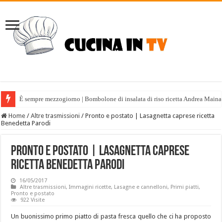
È sempre mezzogiorno | Bombolone di insalata di riso ricetta Andrea Maina
Home
/
Altre trasmissioni
/
Pronto e postato | Lasagnetta caprese ricetta
Benedetta Parodi
Pronto e postato | Lasagnetta caprese
ricetta Benedetta Parodi
16/05/2017
Altre trasmissioni
,
Immagini ricette
,
Lasagne e cannelloni
,
Primi piatti
,
Pronto e postato
922 Visite
Un buonissimo primo piatto di pasta fresca quello che ci ha proposto