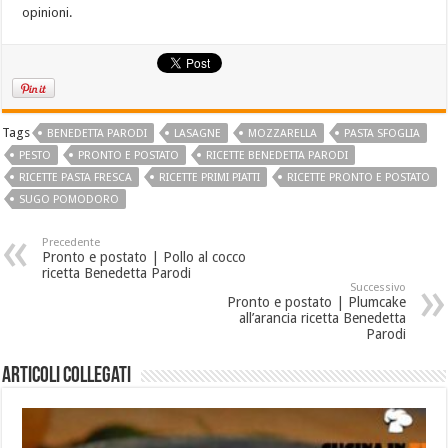
opinioni.
Tags
BENEDETTA PARODI
LASAGNE
MOZZARELLA
PASTA SFOGLIA
PESTO
PRONTO E POSTATO
RICETTE BENEDETTA PARODI
RICETTE PASTA FRESCA
RICETTE PRIMI PIATTI
RICETTE PRONTO E POSTATO
SUGO POMODORO
Precedente
Pronto e postato | Pollo al cocco
ricetta Benedetta Parodi
Successivo
Pronto e postato | Plumcake
all’arancia ricetta Benedetta
Parodi
Articoli collegati