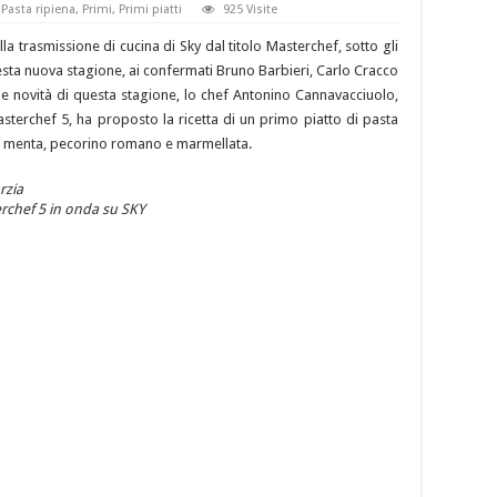
,
Pasta ripiena
,
Primi
,
Primi piatti
925 Visite
la trasmissione di cucina di Sky dal titolo Masterchef, sotto gli
questa nuova stagione, ai confermati Bruno Barbieri, Carlo Cracco
nde novità di questa stagione, lo chef Antonino Cannavacciuolo,
sterchef 5, ha proposto la ricetta di un primo piatto di pasta
ta, menta, pecorino romano e marmellata.
erchef 5 in onda su SKY