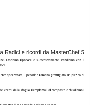
ta Radici e ricordi da MasterChef 5
ine. Lasciamo riposare e successivamente stendiamo con il
sore.
enta spezzettata, il pecorino romano grattugiato, un pizzico di
ei cerchi dalla sfoglia, riempiamoli di composto e chiudiamoli
giungiamo il caciocavallo e tritiamo ancora.