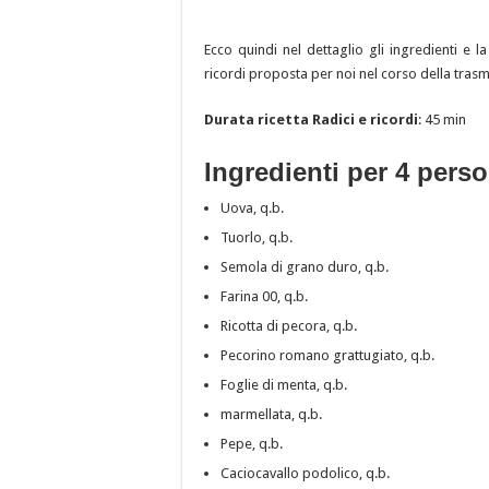
Ecco quindi nel dettaglio gli ingredienti e l
ricordi proposta per noi nel corso della trasm
Durata ricetta Radici e ricordi
: 45 min
Ingredienti per 4 pers
Uova, q.b.
Tuorlo, q.b.
Semola di grano duro, q.b.
Farina 00, q.b.
Ricotta di pecora, q.b.
Pecorino romano grattugiato, q.b.
Foglie di menta, q.b.
marmellata, q.b.
Pepe, q.b.
Caciocavallo podolico, q.b.