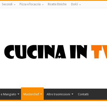
Secondi
Pizza e focaccia
Ricette Etniche
Dolci
 e Mangiato
Masterchef
Altre trasmissioni
Contatti