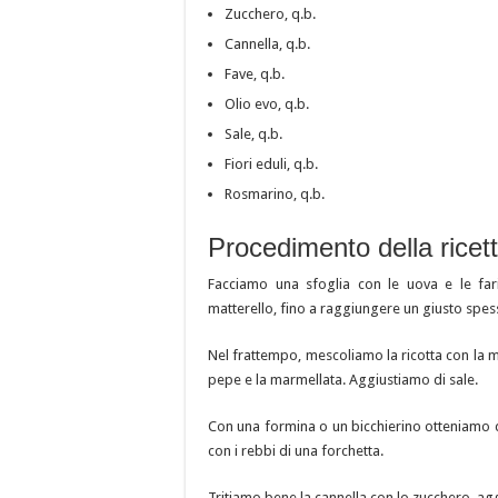
Zucchero, q.b.
Cannella, q.b.
Fave, q.b.
Olio evo, q.b.
Sale, q.b.
Fiori eduli, q.b.
Rosmarino, q.b.
Procedimento della ricet
Facciamo una sfoglia con le uova e le far
matterello, fino a raggiungere un giusto spes
Nel frattempo, mescoliamo la ricotta con la m
pepe e la marmellata. Aggiustiamo di sale.
Con una formina o un bicchierino otteniamo d
con i rebbi di una forchetta.
Tritiamo bene la cannella con lo zucchero, ag