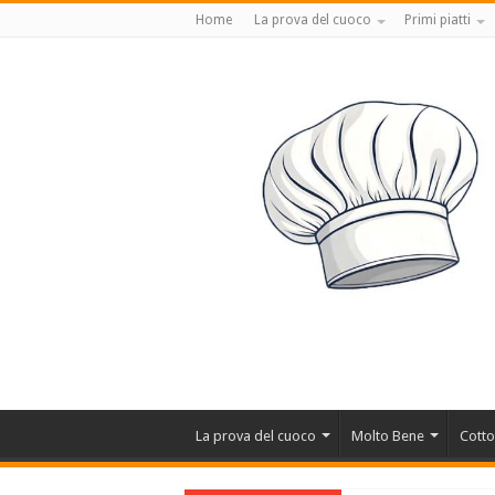
Home
La prova del cuoco
Primi piatti
La prova del cuoco
Molto Bene
Cotto