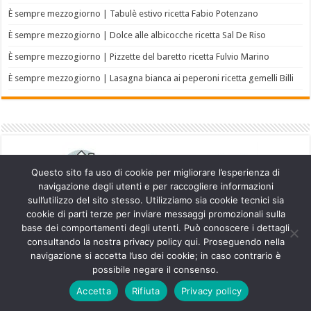
È sempre mezzogiorno | Tabulè estivo ricetta Fabio Potenzano
È sempre mezzogiorno | Dolce alle albicocche ricetta Sal De Riso
È sempre mezzogiorno | Pizzette del baretto ricetta Fulvio Marino
È sempre mezzogiorno | Lasagna bianca ai peperoni ricetta gemelli Billi
Questo sito fa uso di cookie per migliorare l’esperienza di
navigazione degli utenti e per raccogliere informazioni
sull’utilizzo del sito stesso. Utilizziamo sia cookie tecnici sia
cookie di parti terze per inviare messaggi promozionali sulla
base dei comportamenti degli utenti. Può conoscere i dettagli
consultando la nostra privacy policy qui. Proseguendo nella
navigazione si accetta l’uso dei cookie; in caso contrario è
Powered by
WordPress
| Designed by
TieLabs
possibile negare il consenso.
Accetta
Rifiuta
Privacy policy
© Copyright 2026, All Rights Reserved.