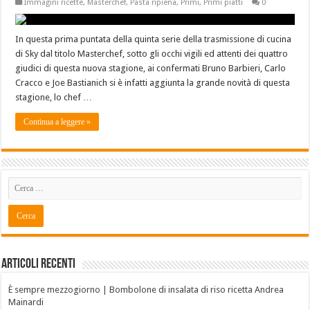
Immagini ricette
,
Masterchef
,
Pasta ripiena
,
Primi
,
Primi piatti
0
In questa prima puntata della quinta serie della trasmissione di cucina
di Sky dal titolo Masterchef, sotto gli occhi vigili ed attenti dei quattro
giudici di questa nuova stagione, ai confermati Bruno Barbieri, Carlo
Cracco e Joe Bastianich si è infatti aggiunta la grande novità di questa
stagione, lo chef …
Continua a leggere »
Articoli recenti
È sempre mezzogiorno | Bombolone di insalata di riso ricetta Andrea
Mainardi