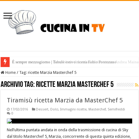
È sempre mezzogiorno | Bombolone di insalata di riso ricetta Andrea Maina
È sempre mezzogiorno | Tabulè estivo ricetta Fabio Potenzano
Home
/
Tag:
ricette Marzia Masterchef 5
Archivio tag:
ricette Marzia Masterchef 5
Tiramisù ricetta Marzia da MasterChef 5
17/02/2016
Dessert
,
Dolci
,
Immagini ricette
,
Masterchef
,
Semifreddi
0
Nell’ultima puntata andata in onda della trasmissione di cucina di Sky
dal titolo Masterchef 5, Marzia, concorrente di questa quinta edizione,