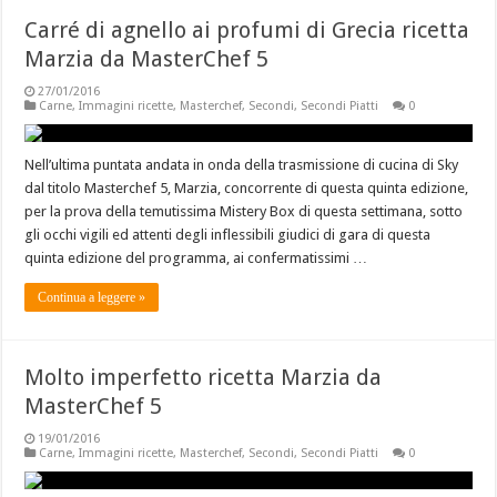
Carré di agnello ai profumi di Grecia ricetta
Marzia da MasterChef 5
27/01/2016
Carne
,
Immagini ricette
,
Masterchef
,
Secondi
,
Secondi Piatti
0
Nell’ultima puntata andata in onda della trasmissione di cucina di Sky
dal titolo Masterchef 5, Marzia, concorrente di questa quinta edizione,
per la prova della temutissima Mistery Box di questa settimana, sotto
gli occhi vigili ed attenti degli inflessibili giudici di gara di questa
quinta edizione del programma, ai confermatissimi …
Continua a leggere »
Molto imperfetto ricetta Marzia da
MasterChef 5
19/01/2016
Carne
,
Immagini ricette
,
Masterchef
,
Secondi
,
Secondi Piatti
0