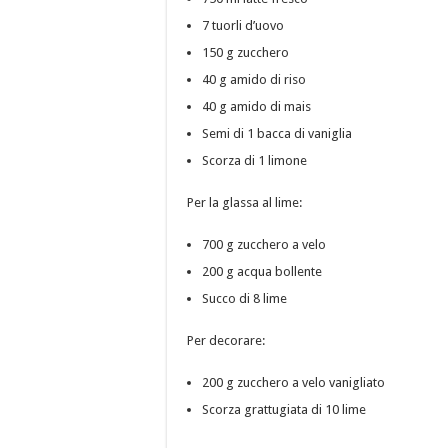
7 tuorli d’uovo
150 g zucchero
40 g amido di riso
40 g amido di mais
Semi di 1 bacca di vaniglia
Scorza di 1 limone
Per la glassa al lime:
700 g zucchero a velo
200 g acqua bollente
Succo di 8 lime
Per decorare:
200 g zucchero a velo vanigliato
Scorza grattugiata di 10 lime