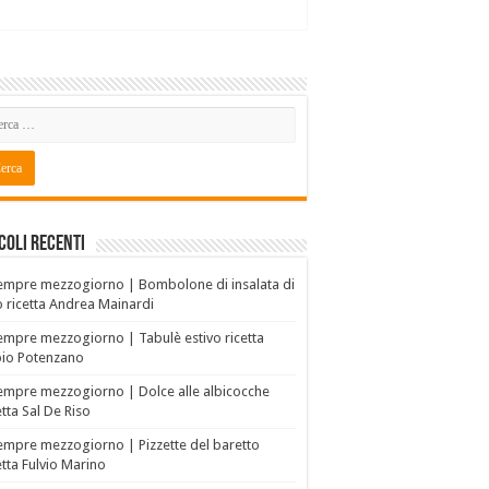
coli recenti
empre mezzogiorno | Bombolone di insalata di
o ricetta Andrea Mainardi
empre mezzogiorno | Tabulè estivo ricetta
bio Potenzano
empre mezzogiorno | Dolce alle albicocche
etta Sal De Riso
empre mezzogiorno | Pizzette del baretto
etta Fulvio Marino