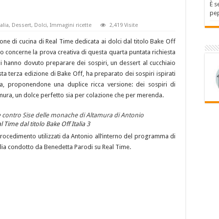
È s
pep
alia
,
Dessert
,
Dolci
,
Immagini ricette
2,419 Visite
one di cucina di Real Time dedicata ai dolci dal titolo Bake Off
nto concerne la prova creativa di questa quarta puntata richiesta
li hanno dovuto preparare dei sospiri, un dessert al cucchiaio
ta terza edizione di Bake Off, ha preparato dei sospiri ispirati
lia, proponendone una duplice ricca versione: dei sospiri di
amura, un dolce perfetto sia per colazione che per merenda.
 Time dal titolo Bake Off Italia 3
 procedimento utilizzati da Antonio all’interno del programma di
talia condotto da Benedetta Parodi su Real Time.