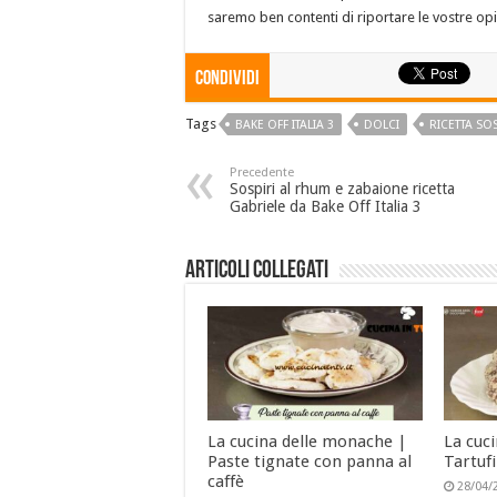
saremo ben contenti di riportare le vostre opi
Condividi
Tags
BAKE OFF ITALIA 3
DOLCI
RICETTA SOS
Precedente
Sospiri al rhum e zabaione ricetta
Gabriele da Bake Off Italia 3
Articoli collegati
La cucina delle monache |
La cuc
Paste tignate con panna al
Tartufi
caffè
28/04/