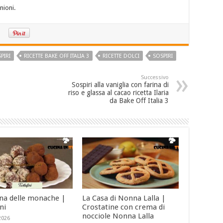
nioni.
PIRI
RICETTE BAKE OFF ITALIA 3
RICETTE DOLCI
SOSPIRI
Successivo
Sospiri alla vaniglia con farina di
riso e glassa al cacao ricetta Ilaria
da Bake Off Italia 3
ina delle monache |
La Casa di Nonna Lalla |
ni
Crostatine con crema di
nocciole Nonna Lalla
2026