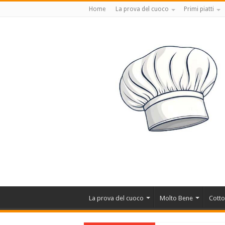
Home
La prova del cuoco
Primi piatti
La prova del cuoco
Molto Bene
Cotto