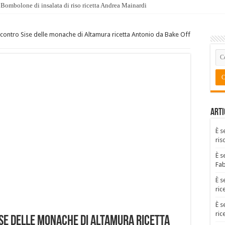
Bombolone di insalata di riso ricetta Andrea Mainardi
e contro Sise delle monache di Altamura ricetta Antonio da Bake Off
Arti
È s
ris
È s
Fa
È s
ric
È s
ric
Sise delle monache di Altamura ricetta