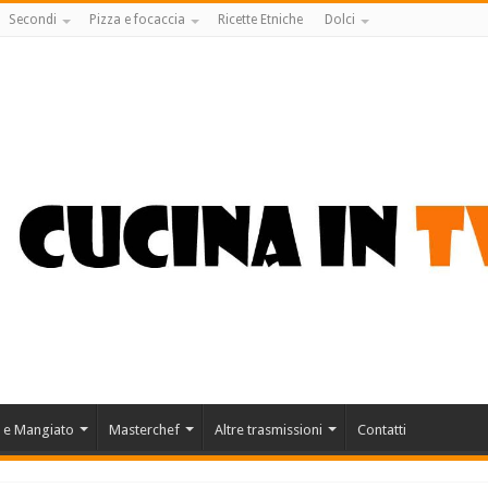
Secondi
Pizza e focaccia
Ricette Etniche
Dolci
 e Mangiato
Masterchef
Altre trasmissioni
Contatti