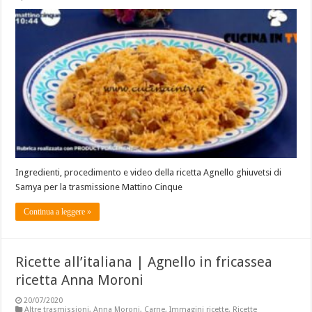
Ingredienti, procedimento e video della ricetta Agnello ghiuvetsi di
Samya per la trasmissione Mattino Cinque
Continua a leggere »
Ricette all’italiana | Agnello in fricassea
ricetta Anna Moroni
20/07/2020
Altre trasmissioni
,
Anna Moroni
,
Carne
,
Immagini ricette
,
Ricette