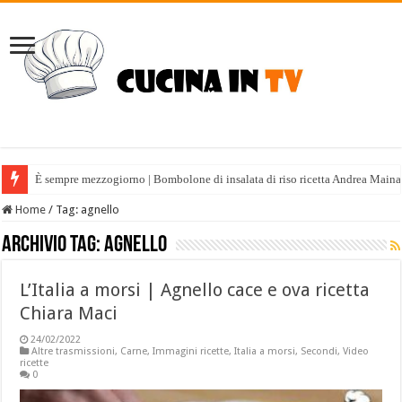
È sempre mezzogiorno | Bombolone di insalata di riso ricetta Andrea Maina
Home
/
Tag:
agnello
Archivio tag:
agnello
L’Italia a morsi | Agnello cace e ova ricetta
Chiara Maci
24/02/2022
Altre trasmissioni
,
Carne
,
Immagini ricette
,
Italia a morsi
,
Secondi
,
Video
ricette
0