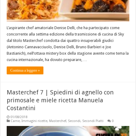
L’aspirante chef amatoriale Denise Delli, che ha partecipato come
concorrente alla settima edizione della trasmissione di cucina di Sky
dal titolo Masterchef condotta dai quattro insuperabili giudici
(Antonino Cannavacciuolo, Denise Delli, Bruno Barbieri e Joe
Bastianich), nell’ottava mistery box della stagione avente come tema la
cucina internazionale, ha dovuto preparare, …
Continua a leggere »
Masterchef 7 | Spiedini di agnello con
primosale e miele ricetta Manuela
Costantini
01/08/2018
Carne
,
Immagini ricette
,
Masterchef
,
Secondi
,
Secondi Piatti
0