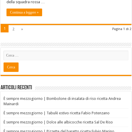
della squadra rossa …
Continua a leggere »
1
2
»
Pagina 1 di 2
Articoli recenti
È sempre mezzogiorno | Bombolone di insalata di riso ricetta Andrea
Mainardi
È sempre mezzogiorno | Tabulè estivo ricetta Fabio Potenzano
È sempre mezzogiorno | Dolce alle albicocche ricetta Sal De Riso
È sempre mezzogiorno | Pizzette del baretto ricetta Fulvio Marino