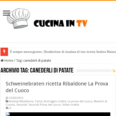
È sempre mezzogiorno | Bombolone di insalata di riso ricetta Andrea Maina
Home
/
Tag:
canederli di patate
Archivio tag:
canederli di patate
Schweinebraten ricetta Ribaldone La Prova
del Cuoco
15/03/2015
Andrea Ribaldone
,
Carne
,
Immagini ricette
,
La prova del cuoco
,
Maestri di
Cucina
,
Secondi
,
Secondi Prova del cuoco
,
Video ricette
0