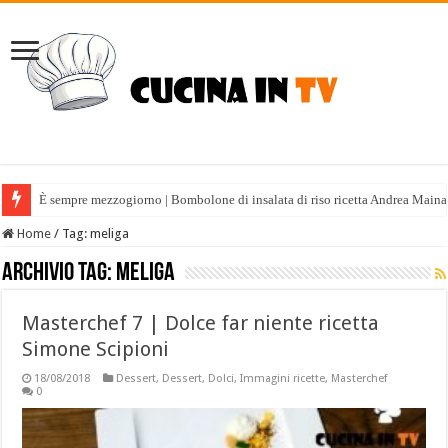
È sempre mezzogiorno | Bombolone di insalata di riso ricetta Andrea Maina
Home
/
Tag:
meliga
Archivio tag:
meliga
Masterchef 7 | Dolce far niente ricetta
Simone Scipioni
18/08/2018
Dessert
,
Dessert
,
Dolci
,
Immagini ricette
,
Masterchef
0