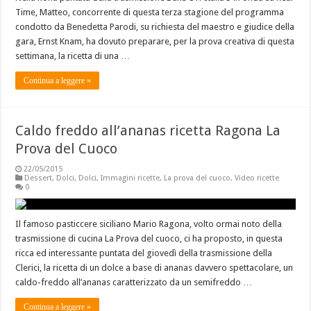
Time, Matteo, concorrente di questa terza stagione del programma
condotto da Benedetta Parodi, su richiesta del maestro e giudice della
gara, Ernst Knam, ha dovuto preparare, per la prova creativa di questa
settimana, la ricetta di una …
Continua a leggere »
Caldo freddo all’ananas ricetta Ragona La
Prova del Cuoco
22/05/2015
Dessert
,
Dolci
,
Dolci
,
Immagini ricette
,
La prova del cuoco
,
Video ricette
0
Il famoso pasticcere siciliano Mario Ragona, volto ormai noto della
trasmissione di cucina La Prova del cuoco, ci ha proposto, in questa
ricca ed interessante puntata del giovedì della trasmissione della
Clerici, la ricetta di un dolce a base di ananas davvero spettacolare, un
caldo-freddo all’ananas caratterizzato da un semifreddo …
Continua a leggere »