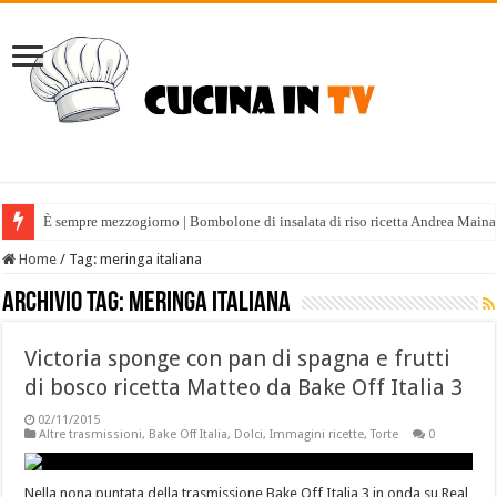
È sempre mezzogiorno | Bombolone di insalata di riso ricetta Andrea Maina
Home
/
Tag:
meringa italiana
Archivio tag:
meringa italiana
Victoria sponge con pan di spagna e frutti
di bosco ricetta Matteo da Bake Off Italia 3
02/11/2015
Altre trasmissioni
,
Bake Off Italia
,
Dolci
,
Immagini ricette
,
Torte
0
Nella nona puntata della trasmissione Bake Off Italia 3 in onda su Real