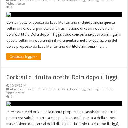
Video ricette
0
Con la ricetta proposta da Luca Montersino si chiude anche questa
settimana di dolci puntate della trasmissione di cucina dedicata ai
dolci dal titolo Dolci dopo il Tiggì. I due concorrenti/pasticceri in gara
questa settimana dovranno infatti cimentarsi nella preparazione del
dolce proposto da Luca Montersino dal titolo Sinfonia n°5, …
Continua a leggere »
Cocktail di frutta ricetta Dolci dopo il tiggì
10/09/2014
Altre trasmissioni
,
Dessert
,
Dolci
,
Dolci dopo il tiggì
,
Immagini ricette
,
Video ricette
0
Interessante ed originale la ricetta proposta dall’aspirante maestra
pasticcera Sabrina Barrera che, per la seconda puntata della nuova
trasmissione dedicata ai dolci di Rai uno dal titolo Dolci dopo il Tiggì,