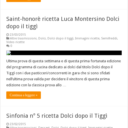
Saint-honorè ricetta Luca Montersino Dolci
dopo il tiggì
23/03/2015
Altre trasmissioni
,
Dolci
,
Dolci dopo il tiggì
,
Immagini ricette
,
Semifreddi
,
Video ricette
0
Ultima prova di questa settimana e di questa prima fortunata edizione
del programma di cucina dedicato ai dolci dal titolo Dolci dopo il
Tiggì con i due pasticceri/concorrenti in gara che si sono sfidati
nell’ultima prova valida per decidere il vincitore di questa prima
edizione con la classica prova allo …
Continua a leggere »
Sinfonia n° 5 ricetta Dolci dopo il Tiggì
23/02/2015
Altre trasmissioni
,
Dessert
,
Dolci
,
Dolci dopo il tiggì
,
Immagini ricette
,