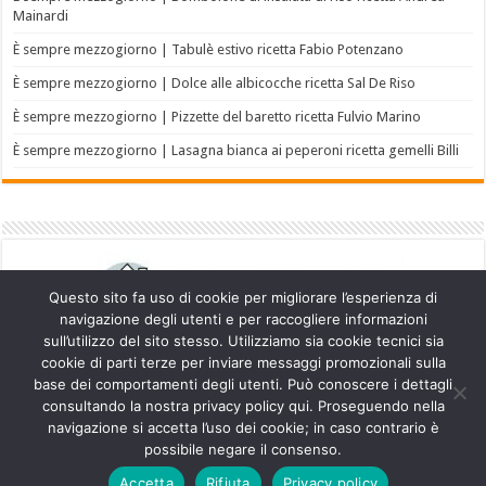
Mainardi
È sempre mezzogiorno | Tabulè estivo ricetta Fabio Potenzano
È sempre mezzogiorno | Dolce alle albicocche ricetta Sal De Riso
È sempre mezzogiorno | Pizzette del baretto ricetta Fulvio Marino
È sempre mezzogiorno | Lasagna bianca ai peperoni ricetta gemelli Billi
Questo sito fa uso di cookie per migliorare l’esperienza di
navigazione degli utenti e per raccogliere informazioni
sull’utilizzo del sito stesso. Utilizziamo sia cookie tecnici sia
cookie di parti terze per inviare messaggi promozionali sulla
base dei comportamenti degli utenti. Può conoscere i dettagli
consultando la nostra privacy policy qui. Proseguendo nella
navigazione si accetta l’uso dei cookie; in caso contrario è
Powered by
WordPress
| Designed by
TieLabs
possibile negare il consenso.
Accetta
Rifiuta
Privacy policy