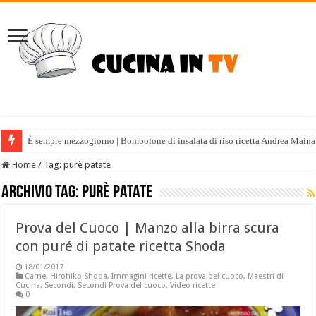
È sempre mezzogiorno | Bombolone di insalata di riso ricetta Andrea Maina
Home
/
Tag:
purè patate
Archivio tag:
purè patate
Prova del Cuoco | Manzo alla birra scura
con puré di patate ricetta Shoda
18/01/2017
Carne
,
Hirohiko Shoda
,
Immagini ricette
,
La prova del cuoco
,
Maestri di
Cucina
,
Secondi
,
Secondi Prova del cuoco
,
Video ricette
0