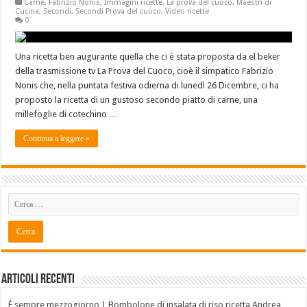
Carne
,
Fabrizio Nonis
,
Immagini ricette
,
La prova del cuoco
,
Maestri di
Cucina
,
Secondi
,
Secondi Prova del cuoco
,
Video ricette
0
Una ricetta ben augurante quella che ci è stata proposta da el beker
della trasmissione tv La Prova del Cuoco, cioè il simpatico Fabrizio
Nonis che, nella puntata festiva odierna di lunedì 26 Dicembre, ci ha
proposto la ricetta di un gustoso secondo piatto di carne, una
millefoglie di cotechino …
Continua a leggere »
Articoli recenti
È sempre mezzogiorno | Bombolone di insalata di riso ricetta Andrea