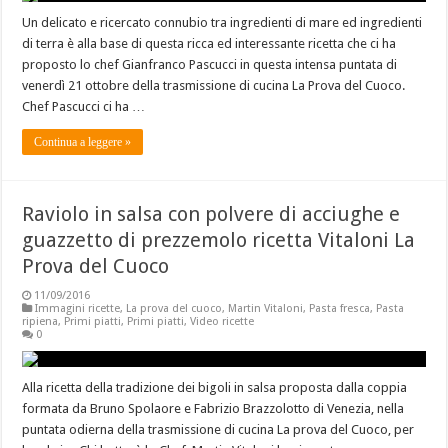
Un delicato e ricercato connubio tra ingredienti di mare ed ingredienti
di terra è alla base di questa ricca ed interessante ricetta che ci ha
proposto lo chef Gianfranco Pascucci in questa intensa puntata di
venerdì 21 ottobre della trasmissione di cucina La Prova del Cuoco.
Chef Pascucci ci ha …
Continua a leggere »
Raviolo in salsa con polvere di acciughe e
guazzetto di prezzemolo ricetta Vitaloni La
Prova del Cuoco
11/09/2016
Immagini ricette
,
La prova del cuoco
,
Martin Vitaloni
,
Pasta fresca
,
Pasta
ripiena
,
Primi piatti
,
Primi piatti
,
Video ricette
0
Alla ricetta della tradizione dei bigoli in salsa proposta dalla coppia
formata da Bruno Spolaore e Fabrizio Brazzolotto di Venezia, nella
puntata odierna della trasmissione di cucina La prova del Cuoco, per