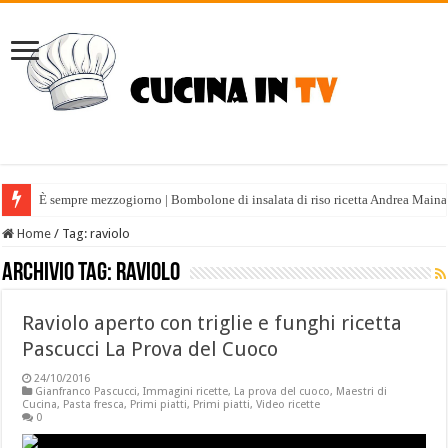
È sempre mezzogiorno | Bombolone di insalata di riso ricetta Andrea Maina
Home
/
Tag:
raviolo
Archivio tag:
raviolo
Raviolo aperto con triglie e funghi ricetta
Pascucci La Prova del Cuoco
24/10/2016
Gianfranco Pascucci
,
Immagini ricette
,
La prova del cuoco
,
Maestri di
Cucina
,
Pasta fresca
,
Primi piatti
,
Primi piatti
,
Video ricette
0