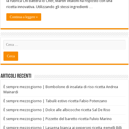
la rubrica Chi batterà lo Chef, Martin Vitaloni ha risposto con una
ricetta innovativa. Utilizzando gli stessi ingredienti …
Continua a leggere »
Articoli recenti
È sempre mezzogiorno | Bombolone di insalata di riso ricetta Andrea
Mainardi
È sempre mezzogiorno | Tabulè estivo ricetta Fabio Potenzano
È sempre mezzogiorno | Dolce alle albicocche ricetta Sal De Riso
È sempre mezzogiorno | Pizzette del baretto ricetta Fulvio Marino
È sempre mezzogiorno | Lasagna bianca ai peperoni ricetta gemelli Billi