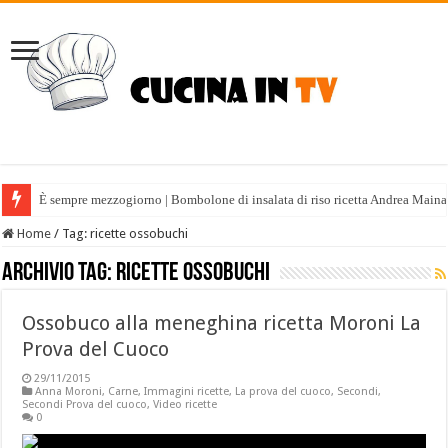
È sempre mezzogiorno | Bombolone di insalata di riso ricetta Andrea Maina
Home
/
Tag:
ricette ossobuchi
Archivio tag:
ricette ossobuchi
Ossobuco alla meneghina ricetta Moroni La
Prova del Cuoco
29/11/2015
Anna Moroni
,
Carne
,
Immagini ricette
,
La prova del cuoco
,
Secondi
,
Secondi Prova del cuoco
,
Video ricette
0