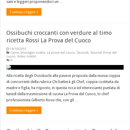
sani e leggeri proponendoci un …
Continua a leggere »
Ossibuchi croccanti con verdure al timo
ricetta Rossi La Prova del Cuoco
14/10/2015
Carne
,
Immagini ricette
,
La prova del cuoco
,
Secondi
,
Secondi Prova del
cuoco
,
Video ricette
0
Alla ricetta degli Ossobuchi alla pavese proposta dalla nuova coppia
di concorrenti della rubrica Chi batterà gli Chef, coppia costituita da
madre e figlia, ha risposto, in questa ricca ed interessante puntata di
lunedì della trasmissione di cucina La Prova del Cuoco, lo chef
professionista Gilberto Rossi che, con gli …
Continua a leggere »