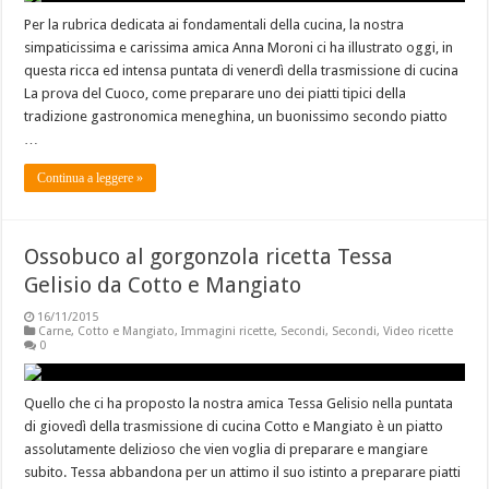
Per la rubrica dedicata ai fondamentali della cucina, la nostra
simpaticissima e carissima amica Anna Moroni ci ha illustrato oggi, in
questa ricca ed intensa puntata di venerdì della trasmissione di cucina
La prova del Cuoco, come preparare uno dei piatti tipici della
tradizione gastronomica meneghina, un buonissimo secondo piatto
…
Continua a leggere »
Ossobuco al gorgonzola ricetta Tessa
Gelisio da Cotto e Mangiato
16/11/2015
Carne
,
Cotto e Mangiato
,
Immagini ricette
,
Secondi
,
Secondi
,
Video ricette
0
Quello che ci ha proposto la nostra amica Tessa Gelisio nella puntata
di giovedì della trasmissione di cucina Cotto e Mangiato è un piatto
assolutamente delizioso che vien voglia di preparare e mangiare
subito. Tessa abbandona per un attimo il suo istinto a preparare piatti