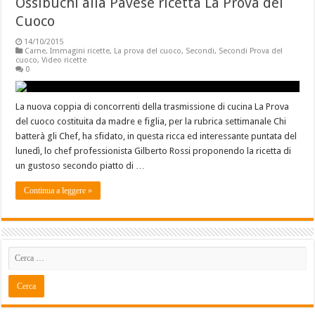
Ossibuchi alla Pavese ricetta La Prova del
Cuoco
14/10/2015
Carne
,
Immagini ricette
,
La prova del cuoco
,
Secondi
,
Secondi Prova del
cuoco
,
Video ricette
0
La nuova coppia di concorrenti della trasmissione di cucina La Prova
del cuoco costituita da madre e figlia, per la rubrica settimanale Chi
batterà gli Chef, ha sfidato, in questa ricca ed interessante puntata del
lunedì, lo chef professionista Gilberto Rossi proponendo la ricetta di
un gustoso secondo piatto di …
Continua a leggere »