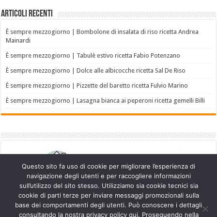
Articoli recenti
È sempre mezzogiorno | Bombolone di insalata di riso ricetta Andrea
Mainardi
È sempre mezzogiorno | Tabulè estivo ricetta Fabio Potenzano
È sempre mezzogiorno | Dolce alle albicocche ricetta Sal De Riso
È sempre mezzogiorno | Pizzette del baretto ricetta Fulvio Marino
È sempre mezzogiorno | Lasagna bianca ai peperoni ricetta gemelli Billi
Questo sito fa uso di cookie per migliorare l’esperienza di
navigazione degli utenti e per raccogliere informazioni
sull’utilizzo del sito stesso. Utilizziamo sia cookie tecnici sia
cookie di parti terze per inviare messaggi promozionali sulla
base dei comportamenti degli utenti. Può conoscere i dettagli
consultando la nostra privacy policy qui. Proseguendo nella