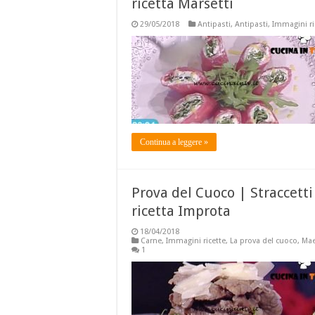
ricetta Marsetti
29/05/2018
Antipasti
,
Antipasti
,
Immagini ri
Continua a leggere »
Prova del Cuoco | Straccett
ricetta Improta
18/04/2018
Carne
,
Immagini ricette
,
La prova del cuoco
,
Mae
1