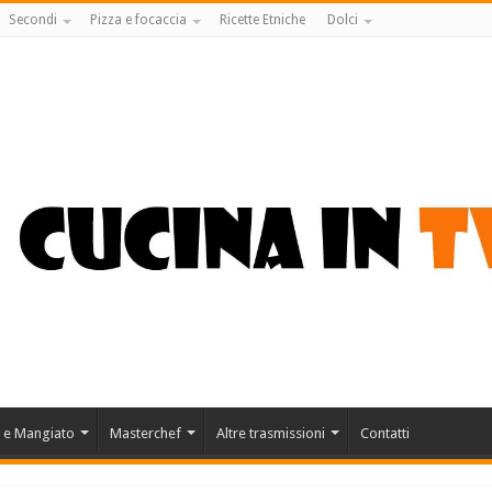
Secondi
Pizza e focaccia
Ricette Etniche
Dolci
 e Mangiato
Masterchef
Altre trasmissioni
Contatti