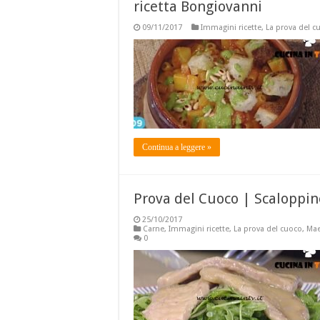
ricetta Bongiovanni
09/11/2017
Immagini ricette
,
La prova del c
Continua a leggere »
Prova del Cuoco | Scaloppin
25/10/2017
Carne
,
Immagini ricette
,
La prova del cuoco
,
Mae
0