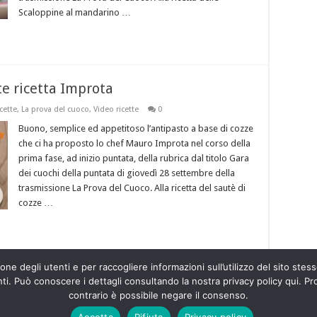
Scaloppine al mandarino …
te ricetta Improta
cette
,
La prova del cuoco
,
Video ricette
0
Buono, semplice ed appetitoso l’antipasto a base di cozze
che ci ha proposto lo chef Mauro Improta nel corso della
prima fase, ad inizio puntata, della rubrica dal titolo Gara
dei cuochi della puntata di giovedì 28 settembre della
trasmissione La Prova del Cuoco. Alla ricetta del sautè di
cozze …
ne degli utenti e per raccogliere informazioni sull’utilizzo del sito stesso
Pagina 1 di 4
. Può conoscere i dettagli consultando la nostra privacy policy qui. Pro
contrario è possibile negare il consenso.
Accetta
Rifiuta
Privacy policy