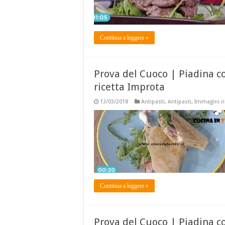
Continua a leggere »
Prova del Cuoco | Piadina c
ricetta Improta
13/03/2018
Antipasti
,
Antipasti
,
Immagini ri
Continua a leggere »
Prova del Cuoco | Piadina co