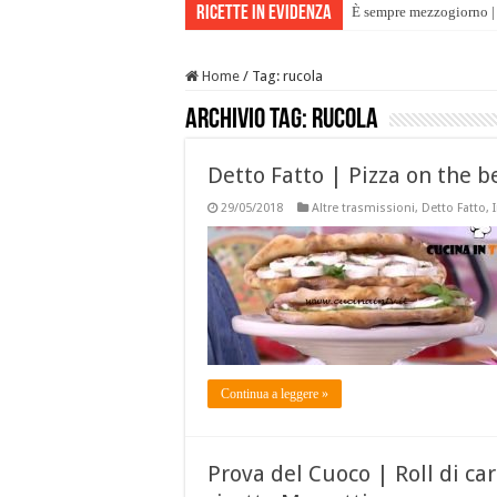
Ricette in evidenza
È sempre mezzogiorno | 
Home
/
Tag:
rucola
Archivio tag:
rucola
Detto Fatto | Pizza on the 
29/05/2018
Altre trasmissioni
,
Detto Fatto
,
Continua a leggere »
Prova del Cuoco | Roll di c