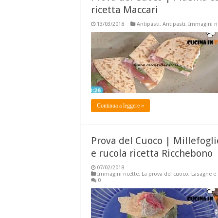
ricetta Maccari
13/03/2018
Antipasti
,
Antipasti
,
Immagini ri
Continua a leggere »
Prova del Cuoco | Millefogli
e rucola ricetta Ricchebono
07/02/2018
Immagini ricette
,
La prova del cuoco
,
Lasagne e 
0