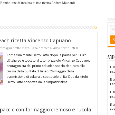
Bombolone di insalata di riso ricetta Andrea Mainardi
beach ricetta Vincenzo Capuano
Immagini ricette
,
Pizza
,
Pizza e focaccia
,
Video ricette
0
Torna finalmente Detto Fatto dopo la pausa per il Giro
Arti
d’Italia ed è toccato al tutor pizzaiolo Vincenzo Capuano,
protagonista del primo ed unico spazio dedicato alla
È s
cucina della puntata di lunedì 28 maggio della
ris
trasmissione di cultura e spettacolo di Rai Due dal titolo
È s
Detto Fatto condotta dalla simpaticissima …
Fa
È s
ric
È s
arpaccio con formaggio cremoso e rucola
ric