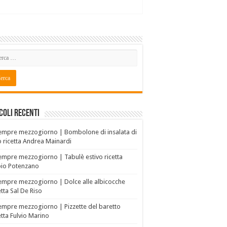
coli recenti
empre mezzogiorno | Bombolone di insalata di
o ricetta Andrea Mainardi
empre mezzogiorno | Tabulè estivo ricetta
bio Potenzano
empre mezzogiorno | Dolce alle albicocche
etta Sal De Riso
empre mezzogiorno | Pizzette del baretto
etta Fulvio Marino