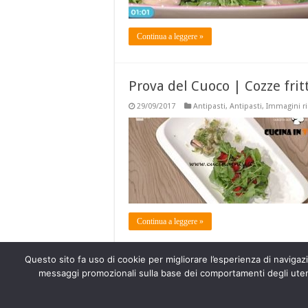
Continua a leggere »
Prova del Cuoco | Cozze frit
29/09/2017
Antipasti
,
Antipasti
,
Immagini ri
Continua a leggere »
Questo sito fa uso di cookie per migliorare l’esperienza di navigazio
1
2
3
4
»
messaggi promozionali sulla base dei comportamenti degli utenti