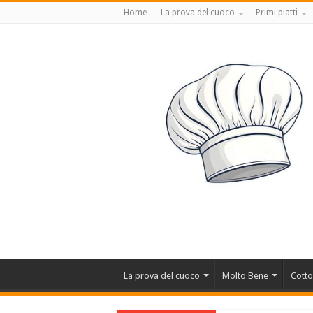
Home
La prova del cuoco
Primi piatti
La prova del cuoco
Molto Bene
Cotto