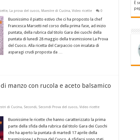
È s
pep
cette
,
La prova del cuoco
,
Maestre di Cucina
,
Video ricette
0
Buonissimo il piatto estivo che ci ha proposto la chef
Francesca Marsetti nel corso della prima fase, ad inizio
puntata, della rubrica dal titolo Gara dei cuochi della
puntata di lunedì 28 maggio della trasmissione La Prova
del Cuoco. Alla ricetta del Carpaccio con insalata di
asparagi crudi proposta da …
i di manzo con rucola e aceto balsamico
stri di Cucina
,
Secondi
,
Secondi Prova del cuoco
,
Video ricette
Buonissime le ricette che hanno caratterizzato la prima
parte della sfida della rubrica dal titolo Gara dei Cuochi
che ha aperto la puntata di martedì 17 aprile della
trasmissione La Prova del Cuoco. A sfidarsi sono stati