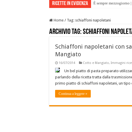
Ricette in evidenza
È sempre mezzogiorno | 
Home
/
Tag:
schiaffoni napoletani
Archivio tag:
schiaffoni napolet
Schiaffoni napoletani con sal
Mangiato
16/07/2014
Cotto e Mangiato
,
Immagini rice
Un bel piatto di pasta preparato utilizz
parlando della ricetta tratta dalla trasmissio
primo piatto di schiaffoni napoletani, un tipo
Continua a leggere »