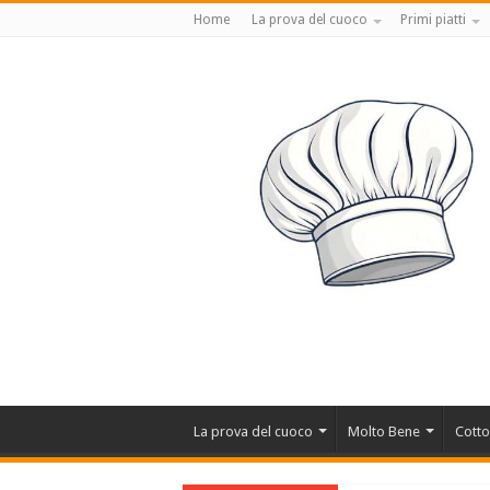
Home
La prova del cuoco
Primi piatti
La prova del cuoco
Molto Bene
Cotto