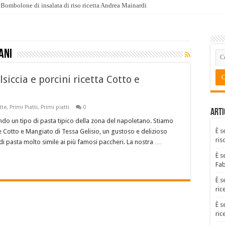
Bombolone di insalata di riso ricetta Andrea Mainardi
ani
siccia e porcini ricetta Cotto e
tte
,
Primi Piatti
,
Primi piatti
0
Arti
ando un tipo di pasta tipico della zona del napoletano. Stiamo
È s
ne Cotto e Mangiato di Tessa Gelisio, un gustoso e delizioso
ris
 di pasta molto simile ai più famosi paccheri. La nostra …
È s
Fa
È s
ric
È s
ric