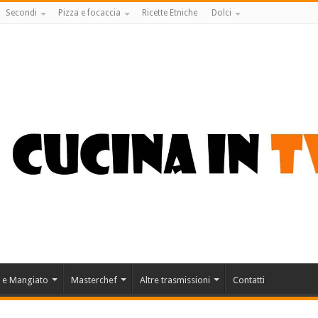
Secondi
Pizza e focaccia
Ricette Etniche
Dolci
 e Mangiato
Masterchef
Altre trasmissioni
Contatti