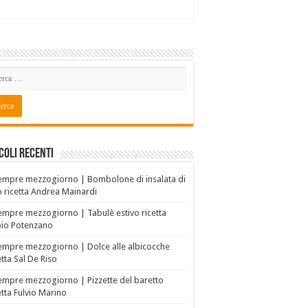
coli recenti
empre mezzogiorno | Bombolone di insalata di
o ricetta Andrea Mainardi
empre mezzogiorno | Tabulè estivo ricetta
bio Potenzano
empre mezzogiorno | Dolce alle albicocche
etta Sal De Riso
empre mezzogiorno | Pizzette del baretto
etta Fulvio Marino