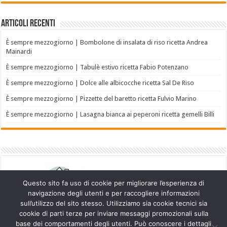
Articoli recenti
È sempre mezzogiorno | Bombolone di insalata di riso ricetta Andrea
Mainardi
È sempre mezzogiorno | Tabulè estivo ricetta Fabio Potenzano
È sempre mezzogiorno | Dolce alle albicocche ricetta Sal De Riso
È sempre mezzogiorno | Pizzette del baretto ricetta Fulvio Marino
È sempre mezzogiorno | Lasagna bianca ai peperoni ricetta gemelli Billi
Questo sito fa uso di cookie per migliorare l’esperienza di
navigazione degli utenti e per raccogliere informazioni
sull’utilizzo del sito stesso. Utilizziamo sia cookie tecnici sia
cookie di parti terze per inviare messaggi promozionali sulla
base dei comportamenti degli utenti. Può conoscere i dettagli