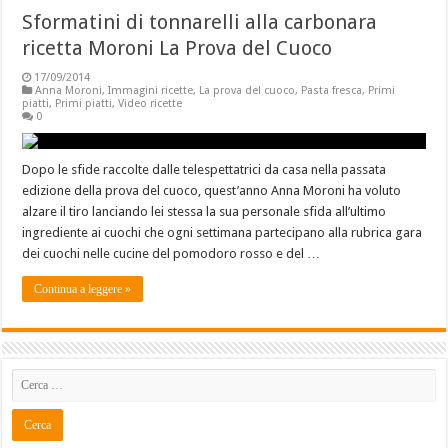
Sformatini di tonnarelli alla carbonara
ricetta Moroni La Prova del Cuoco
17/09/2014
Anna Moroni
,
Immagini ricette
,
La prova del cuoco
,
Pasta fresca
,
Primi
piatti
,
Primi piatti
,
Video ricette
0
Dopo le sfide raccolte dalle telespettatrici da casa nella passata
edizione della prova del cuoco, quest’anno Anna Moroni ha voluto
alzare il tiro lanciando lei stessa la sua personale sfida all’ultimo
ingrediente ai cuochi che ogni settimana partecipano alla rubrica gara
dei cuochi nelle cucine del pomodoro rosso e del …
Continua a leggere »