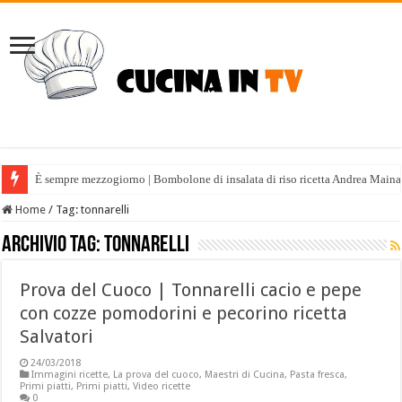
È sempre mezzogiorno | Bombolone di insalata di riso ricetta Andrea Maina
Home
/
Tag:
tonnarelli
Archivio tag:
tonnarelli
Prova del Cuoco | Tonnarelli cacio e pepe
con cozze pomodorini e pecorino ricetta
Salvatori
24/03/2018
Immagini ricette
,
La prova del cuoco
,
Maestri di Cucina
,
Pasta fresca
,
Primi piatti
,
Primi piatti
,
Video ricette
0