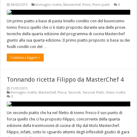
04/02/2015
Immagini ricette
,
Masterchef
,
Primi
,
Primi piatti
0
Un primo piatto a base di pasta Voiello condito con del buonissimo
tonno fresco quello che ci è stato proposto durante una delle prove
tecniche della quarta edizione del programma di cucina Masterchef
giunto alla sua quarta edizione. Il primo piatto proposto si basa su dei
fusilli conditi con del …
Continua a leggere »
Tonnando ricetta Filippo da MasterChef 4
21/01/2015
Immagini ricette
,
Masterchef
,
Pesce
,
Secondi
,
Secondi Piatti
,
Video ricette
0
Un secondo piatto che ha nel filetto di tonno fresco il suo punto di
forza quello che ci ha proposto Filippo, concorrente della quarta
edizione della trasmissione di cucina di Sky dal titolo Masterchef.
Filippo, infatti, sotto lo sguardo attento degli inflessibili giudici di gara