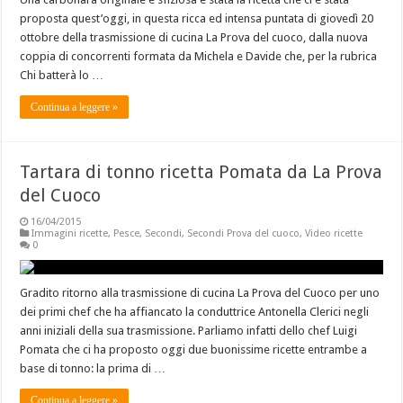
proposta quest’oggi, in questa ricca ed intensa puntata di giovedì 20
ottobre della trasmissione di cucina La Prova del cuoco, dalla nuova
coppia di concorrenti formata da Michela e Davide che, per la rubrica
Chi batterà lo …
Continua a leggere »
Tartara di tonno ricetta Pomata da La Prova
del Cuoco
16/04/2015
Immagini ricette
,
Pesce
,
Secondi
,
Secondi Prova del cuoco
,
Video ricette
0
Gradito ritorno alla trasmissione di cucina La Prova del Cuoco per uno
dei primi chef che ha affiancato la conduttrice Antonella Clerici negli
anni iniziali della sua trasmissione. Parliamo infatti dello chef Luigi
Pomata che ci ha proposto oggi due buonissime ricette entrambe a
base di tonno: la prima di …
Continua a leggere »