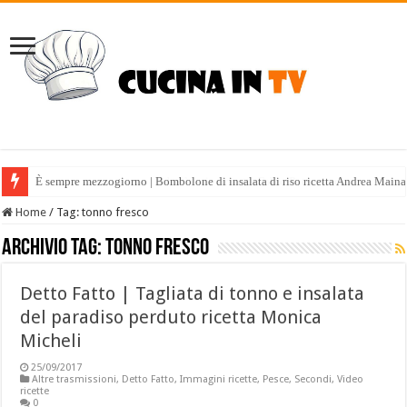
È sempre mezzogiorno | Bombolone di insalata di riso ricetta Andrea Maina
È sempre mezzogiorno | Tabulè estivo ricetta Fabio Potenzano
Home
/
Tag:
tonno fresco
Archivio tag:
tonno fresco
Detto Fatto | Tagliata di tonno e insalata
del paradiso perduto ricetta Monica
Micheli
25/09/2017
Altre trasmissioni
,
Detto Fatto
,
Immagini ricette
,
Pesce
,
Secondi
,
Video
ricette
0