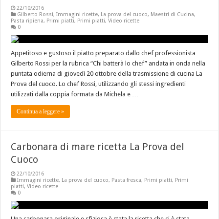
22/10/2016
Gilberto Rossi
,
Immagini ricette
,
La prova del cuoco
,
Maestri di Cucina
,
Pasta ripiena
,
Primi piatti
,
Primi piatti
,
Video ricette
0
Appetitoso e gustoso il piatto preparato dallo chef professionista
Gilberto Rossi per la rubrica “Chi batterà lo chef” andata in onda nella
puntata odierna di giovedì 20 ottobre della trasmissione di cucina La
Prova del cuoco. Lo chef Rossi, utilizzando gli stessi ingredienti
utilizzati dalla coppia formata da Michela e …
Continua a leggere »
Carbonara di mare ricetta La Prova del
Cuoco
22/10/2016
Immagini ricette
,
La prova del cuoco
,
Pasta fresca
,
Primi piatti
,
Primi
piatti
,
Video ricette
0
Una carbonara originale e sfiziosa è stata la ricetta che ci è stata