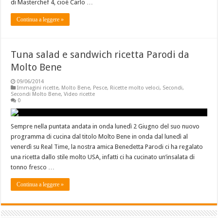
di Masterchef 4, cioè Carlo …
Continua a leggere »
Tuna salad e sandwich ricetta Parodi da
Molto Bene
09/06/2014
Immagini ricette
,
Molto Bene
,
Pesce
,
Ricette molto veloci
,
Secondi
,
Secondi Molto Bene
,
Video ricette
0
Sempre nella puntata andata in onda lunedì 2 Giugno del suo nuovo
programma di cucina dal titolo Molto Bene in onda dal lunedì al
venerdì su Real Time, la nostra amica Benedetta Parodi ci ha regalato
una ricetta dallo stile molto USA, infatti ci ha cucinato un’insalata di
tonno fresco …
Continua a leggere »