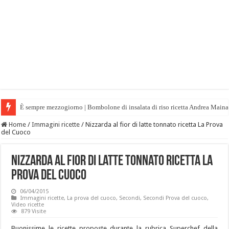
È sempre mezzogiorno | Bombolone di insalata di riso ricetta Andrea Maina
Home
/
Immagini ricette
/
Nizzarda al fior di latte tonnato ricetta La Prova
del Cuoco
Nizzarda al fior di latte tonnato ricetta La
Prova del Cuoco
06/04/2015
Immagini ricette
,
La prova del cuoco
,
Secondi
,
Secondi Prova del cuoco
,
Video ricette
879 Visite
Buonissime le ricette proposte durante la rubrica Superchef della