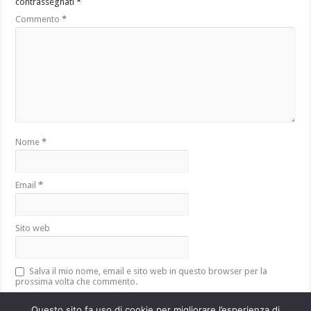
contrassegnati
*
Commento
*
Nome
*
Email
*
Sito web
Salva il mio nome, email e sito web in questo browser per la
prossima volta che commento.
Questo sito fa uso di cookie per migliorare l’esperienza di