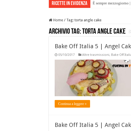
Ricette in evidenza
È sempre mezzogiorno | 
Home
/
Tag:
torta angle cake
Archivio tag:
torta angle cake
Bake Off Italia 5 | Angel Cak
05/10/2017
Altre trasmissioni
,
Bake Off Itali
Continua a leggere »
Bake Off Italia 5 | Angel Ca