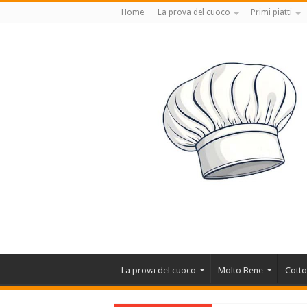
Home
La prova del cuoco
Primi piatti
La prova del cuoco
Molto Bene
Cotto