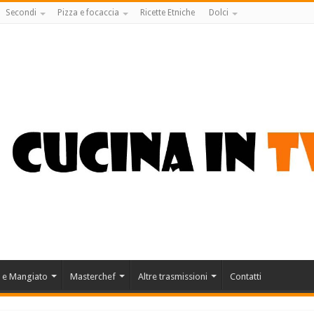
Secondi
Pizza e focaccia
Ricette Etniche
Dolci
 e Mangiato
Masterchef
Altre trasmissioni
Contatti