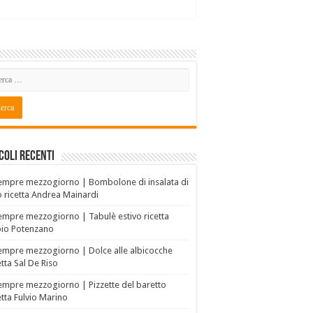
coli recenti
empre mezzogiorno | Bombolone di insalata di
o ricetta Andrea Mainardi
empre mezzogiorno | Tabulè estivo ricetta
bio Potenzano
empre mezzogiorno | Dolce alle albicocche
etta Sal De Riso
empre mezzogiorno | Pizzette del baretto
etta Fulvio Marino