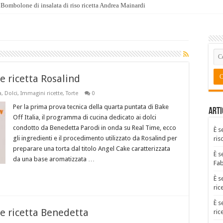
Bombolone di insalata di riso ricetta Andrea Mainardi
e ricetta Rosalind
a
,
Dolci
,
Immagini ricette
,
Torte
0
Per la prima prova tecnica della quarta puntata di Bake
Arti
Off Italia, il programma di cucina dedicato ai dolci
condotto da Benedetta Parodi in onda su Real Time, ecco
È s
gli ingredienti e il procedimento utilizzato da Rosalind per
ris
preparare una torta dal titolo Angel Cake caratterizzata
È s
da una base aromatizzata …
Fa
È s
ric
È s
ke ricetta Benedetta
ric