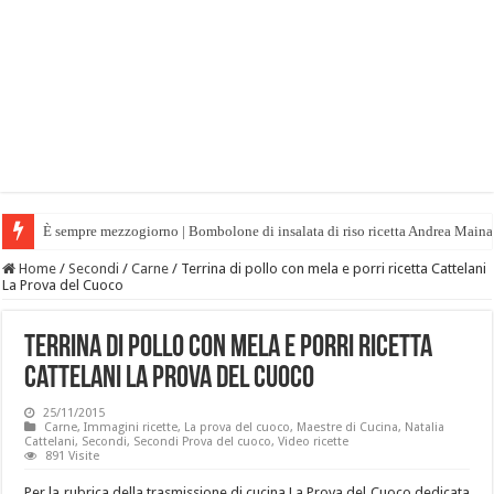
È sempre mezzogiorno | Bombolone di insalata di riso ricetta Andrea Maina
Home
/
Secondi
/
Carne
/
Terrina di pollo con mela e porri ricetta Cattelani
La Prova del Cuoco
Terrina di pollo con mela e porri ricetta
Cattelani La Prova del Cuoco
25/11/2015
Carne
,
Immagini ricette
,
La prova del cuoco
,
Maestre di Cucina
,
Natalia
Cattelani
,
Secondi
,
Secondi Prova del cuoco
,
Video ricette
891 Visite
Per la rubrica della trasmissione di cucina La Prova del Cuoco dedicata