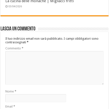
La cucina delle monache | Migliacci fritti
03/04/2026
Lascia un commento
Il tuo indirizzo email non sarà pubblicato.
I campi obbligatori sono
contrassegnati
*
Commento
*
Nome
*
Email
*