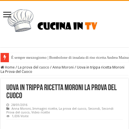
È sempre mezzogiorno | Bombolone di insalata di riso ricetta Andrea Maina
Home
/
La prova del cuoco
/
Anna Moroni
/
Uova in trippa ricetta Moroni
La Prova del Cuoco
Uova in trippa ricetta Moroni La Prova del
Cuoco
28/01/2016
Anna Moroni
,
Immagini ricette
,
La prova del cuoco
,
Secondi
,
Secondi
Prova del cuoco
,
Video ricette
1,036 Visite