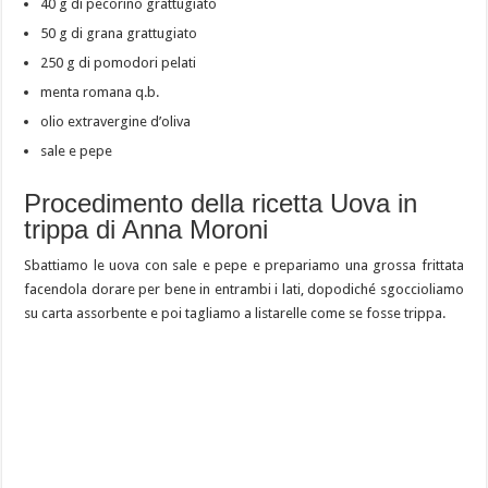
40 g di pecorino grattugiato
50 g di grana grattugiato
250 g di pomodori pelati
menta romana q.b.
olio extravergine d’oliva
sale e pepe
Procedimento della ricetta Uova in
trippa di Anna Moroni
Sbattiamo le uova con sale e pepe e prepariamo una grossa frittata
facendola dorare per bene in entrambi i lati, dopodiché sgoccioliamo
su carta assorbente e poi tagliamo a listarelle come se fosse trippa.