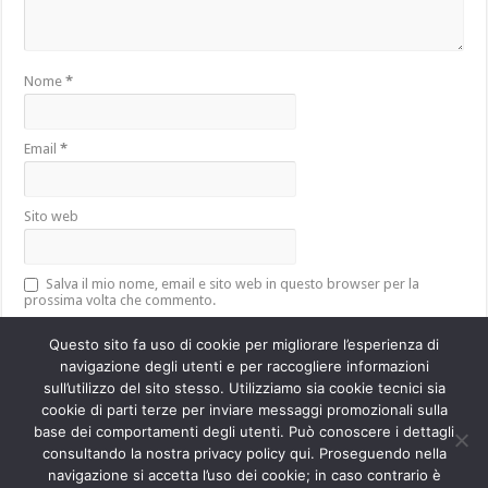
Nome
*
Email
*
Sito web
Salva il mio nome, email e sito web in questo browser per la
prossima volta che commento.
Questo sito fa uso di cookie per migliorare l’esperienza di
navigazione degli utenti e per raccogliere informazioni
sull’utilizzo del sito stesso. Utilizziamo sia cookie tecnici sia
Questo sito utilizza Akismet per ridurre lo spam.
Scopri come vengono
cookie di parti terze per inviare messaggi promozionali sulla
elaborati i dati derivati dai commenti
.
base dei comportamenti degli utenti. Può conoscere i dettagli
consultando la nostra privacy policy qui. Proseguendo nella
navigazione si accetta l’uso dei cookie; in caso contrario è
Powered by
WordPress
| Designed by
TieLabs