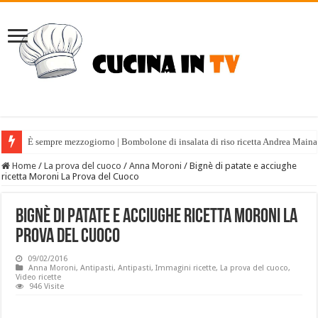
È sempre mezzogiorno | Bombolone di insalata di riso ricetta Andrea Maina
Home
/
La prova del cuoco
/
Anna Moroni
/
Bignè di patate e acciughe
ricetta Moroni La Prova del Cuoco
Bignè di patate e acciughe ricetta Moroni La
Prova del Cuoco
09/02/2016
Anna Moroni
,
Antipasti
,
Antipasti
,
Immagini ricette
,
La prova del cuoco
,
Video ricette
946 Visite