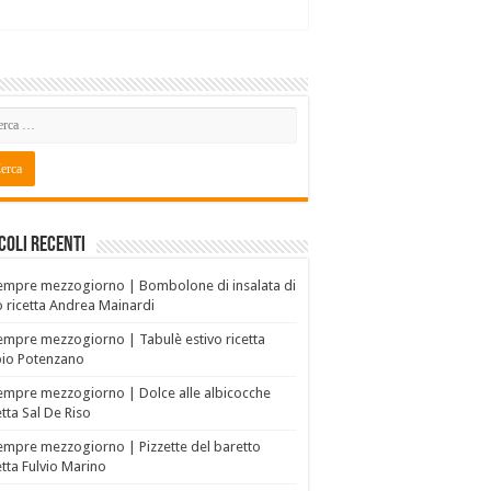
coli recenti
empre mezzogiorno | Bombolone di insalata di
o ricetta Andrea Mainardi
empre mezzogiorno | Tabulè estivo ricetta
bio Potenzano
empre mezzogiorno | Dolce alle albicocche
etta Sal De Riso
empre mezzogiorno | Pizzette del baretto
etta Fulvio Marino