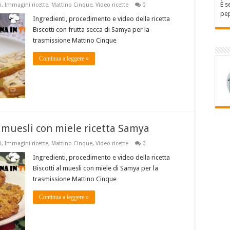
È s
i
,
Immagini ricette
,
Mattino Cinque
,
Video ricette
0
pep
Ingredienti, procedimento e video della ricetta
Biscotti con frutta secca di Samya per la
trasmissione Mattino Cinque
Continua a leggere »
l muesli con miele ricetta Samya
i
,
Immagini ricette
,
Mattino Cinque
,
Video ricette
0
Ingredienti, procedimento e video della ricetta
Biscotti al muesli con miele di Samya per la
trasmissione Mattino Cinque
Continua a leggere »