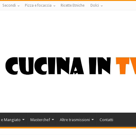
Secondi
Pizza e focaccia
Ricette Etniche
Dolci
 e Mangiato
Masterchef
Altre trasmissioni
Contatti