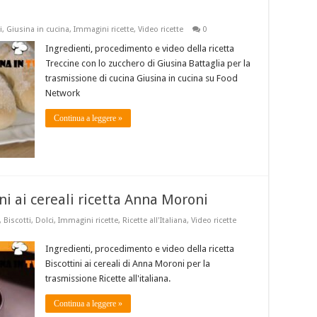
i
,
Giusina in cucina
,
Immagini ricette
,
Video ricette
0
Ingredienti, procedimento e video della ricetta
Treccine con lo zucchero di Giusina Battaglia per la
trasmissione di cucina Giusina in cucina su Food
Network
Continua a leggere »
ini ai cereali ricetta Anna Moroni
,
Biscotti
,
Dolci
,
Immagini ricette
,
Ricette all'Italiana
,
Video ricette
Ingredienti, procedimento e video della ricetta
Biscottini ai cereali di Anna Moroni per la
trasmissione Ricette all'italiana.
Continua a leggere »