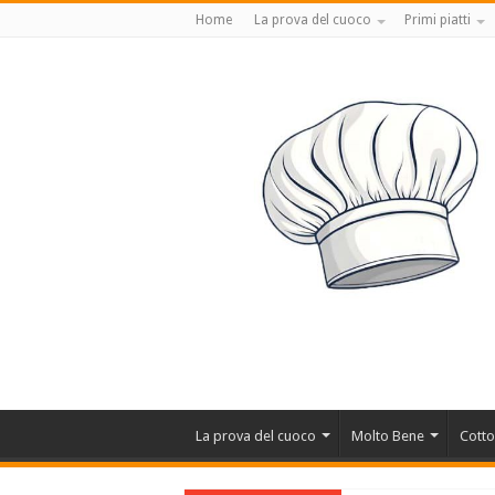
Home
La prova del cuoco
Primi piatti
La prova del cuoco
Molto Bene
Cotto