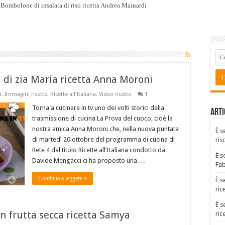
Bombolone di insalata di riso ricetta Andrea Mainardi
ti di zia Maria ricetta Anna Moroni
i
,
Immagini ricette
,
Ricette all'Italiana
,
Video ricette
1
Torna a cucinare in tv uno dei volti storici della
Arti
trasmissione di cucina La Prova del cuoco, cioè la
nostra amica Anna Moroni che, nella nuova puntata
È s
di martedì 20 ottobre del programma di cucina di
ris
Rete 4 dal titolo Ricette all’Italiana condotto da
È s
Davide Mengacci ci ha proposto una …
Fa
Continua a leggere »
È s
ric
È s
n frutta secca ricetta Samya
ric