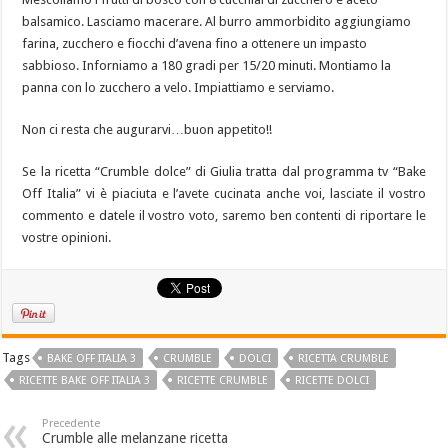
balsamico. Lasciamo macerare. Al burro ammorbidito aggiungiamo
farina, zucchero e fiocchi d’avena fino a ottenere un impasto
sabbioso. Inforniamo a 180 gradi per 15/20 minuti. Montiamo la
panna con lo zucchero a velo. Impiattiamo e serviamo.
Non ci resta che augurarvi…buon appetito!!
Se la ricetta “Crumble dolce” di Giulia tratta dal programma tv “Bake
Off Italia” vi è piaciuta e l’avete cucinata anche voi, lasciate il vostro
commento e datele il vostro voto, saremo ben contenti di riportare le
vostre opinioni.
Tags
BAKE OFF ITALIA 3
CRUMBLE
DOLCI
RICETTA CRUMBLE
RICETTE BAKE OFF ITALIA 3
RICETTE CRUMBLE
RICETTE DOLCI
Precedente
Crumble alle melanzane ricetta