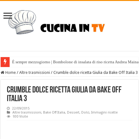
È sempre mezzogiorno | Bombolone di insalata di riso ricetta Andrea Maina
Home
/
Altre trasmissioni
/
Crumble dolce ricetta Giulia da Bake Off Italia 3
Crumble dolce ricetta Giulia da Bake Off
Italia 3
22/09/2015
Altre trasmissioni
,
Bake Off Italia
,
Dessert
,
Dolci
,
Immagini ricette
930 Visite