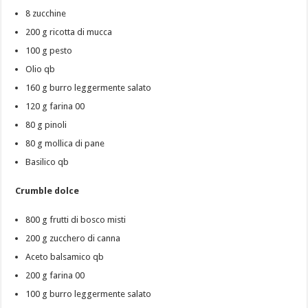
8 zucchine
200 g ricotta di mucca
100 g pesto
Olio qb
160 g burro leggermente salato
120 g farina 00
80 g pinoli
80 g mollica di pane
Basilico qb
Crumble dolce
800 g frutti di bosco misti
200 g zucchero di canna
Aceto balsamico qb
200 g farina 00
100 g burro leggermente salato