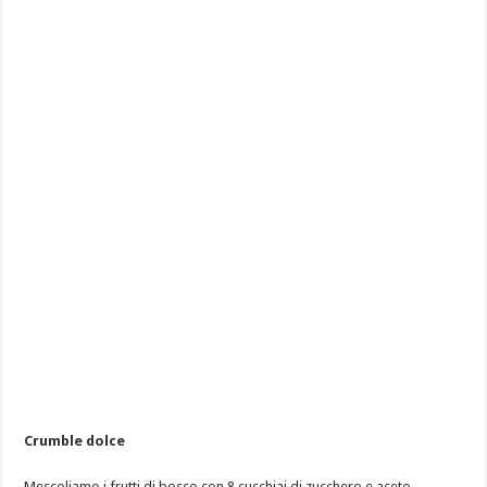
Crumble dolce
Mescoliamo i frutti di bosco con 8 cucchiai di zucchero e aceto