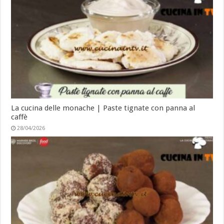
La cucina delle monache | Paste tignate con panna al
caffè
28/04/2026