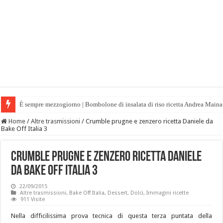
È sempre mezzogiorno | Bombolone di insalata di riso ricetta Andrea Maina
Home
/
Altre trasmissioni
/
Crumble prugne e zenzero ricetta Daniele da
Bake Off Italia 3
Crumble prugne e zenzero ricetta Daniele
da Bake Off Italia 3
22/09/2015
Altre trasmissioni
,
Bake Off Italia
,
Dessert
,
Dolci
,
Immagini ricette
911 Visite
Nella difficilissima prova tecnica di questa terza puntata della