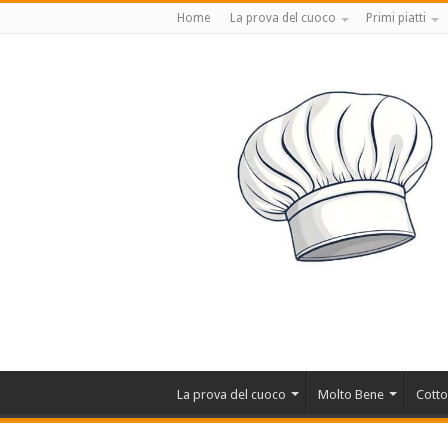
Home
La prova del cuoco
Primi piatti
La prova del cuoco
Molto Bene
Cotto