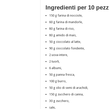
Ingredienti per 10 pezz
150 g farina di nocciole,
60 g farina di mandorle,
80 g farina di riso,
80 g amido di mais,
50 g cioccolato al latte,
90 g cioccolato fondente,
2 uova intere,
2 tuorli,
6 albumi,
50 g panna fresca,
100 g burro,
50 g olio di semi di arachidi,
150 g zucchero di canna,
30 g zucchero,
sale,