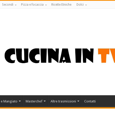
Secondi
Pizza e focaccia
Ricette Etniche
Dolci
 e Mangiato
Masterchef
Altre trasmissioni
Contatti