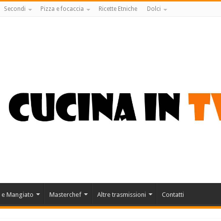
Secondi
Pizza e focaccia
Ricette Etniche
Dolci
 e Mangiato
Masterchef
Altre trasmissioni
Contatti