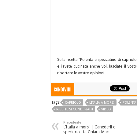
Se la ricetta “Polenta e spezzatino di capriolo
e l’avete cucinata anche voi, lasciate il vo
riportare le vostre opinioni.
Condividi
Tags
CAPRIOLO
L'ITALIA A MORSI
POLENTA
RICETTE SECONDI PIATTI
VIDEO
Precedente
L’Italia a morsi | Canederli di
speck ricetta Chiara Maci