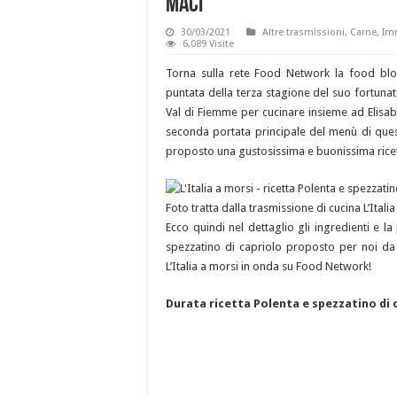
Maci
30/03/2021
Altre trasmissioni
,
Carne
,
Imm
6,089 Visite
Torna sulla rete Food Network la food blog
puntata della terza stagione del suo fortunato
Val di Fiemme per cucinare insieme ad Elisab
seconda portata principale del menù di ques
proposto una gustosissima e buonissima ricett
Foto tratta dalla trasmissione di cucina L’Ita
Ecco quindi nel dettaglio gli ingredienti e l
spezzatino di capriolo proposto per noi da 
L’Italia a morsi in onda su Food Network!
Durata ricetta Polenta e spezzatino di 