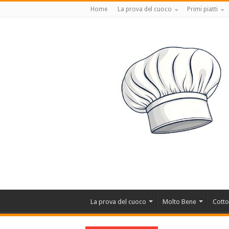
Home
La prova del cuoco
Primi piatti
La prova del cuoco
Molto Bene
Cotto