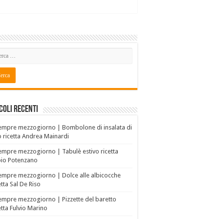
coli recenti
empre mezzogiorno | Bombolone di insalata di
o ricetta Andrea Mainardi
empre mezzogiorno | Tabulè estivo ricetta
bio Potenzano
empre mezzogiorno | Dolce alle albicocche
etta Sal De Riso
empre mezzogiorno | Pizzette del baretto
etta Fulvio Marino