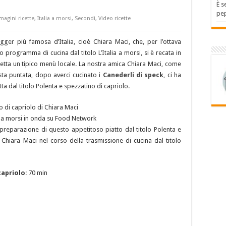
È s
pep
agini ricette
,
Italia a morsi
,
Secondi
,
Video ricette
ger più famosa d’Italia, cioè Chiara Maci, che, per l’ottava
 programma di cucina dal titolo L’Italia a morsi, si è recata in
etta un tipico menù locale. La nostra amica Chiara Maci, come
ta puntata, dopo averci cucinato i
Canederli di speck
, ci ha
a dal titolo Polenta e spezzatino di capriolo.
lia a morsi in onda su Food Network
a preparazione di questo appetitoso piatto dal titolo Polenta e
Chiara Maci nel corso della trasmissione di cucina dal titolo
capriolo
: 70 min