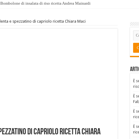
Bombolone di insalata di riso ricetta Andrea Mainardi
olenta e spezzatino di capriolo ricetta Chiara Maci
Arti
È s
ris
È s
Fa
È s
ric
È s
spezzatino di capriolo ricetta Chiara
ric