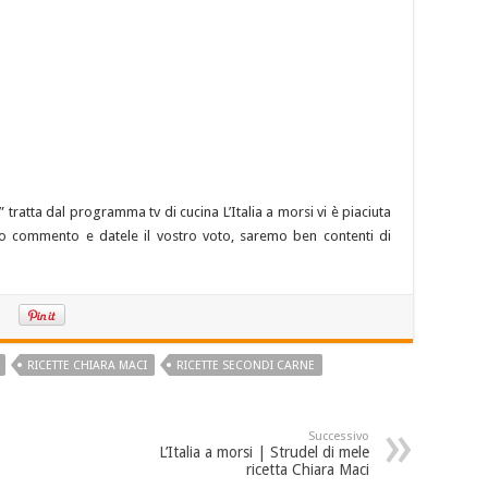
” tratta dal programma tv di cucina L’Italia a morsi vi è piaciuta
stro commento e datele il vostro voto, saremo ben contenti di
RICETTE CHIARA MACI
RICETTE SECONDI CARNE
Successivo
L’Italia a morsi | Strudel di mele
ricetta Chiara Maci