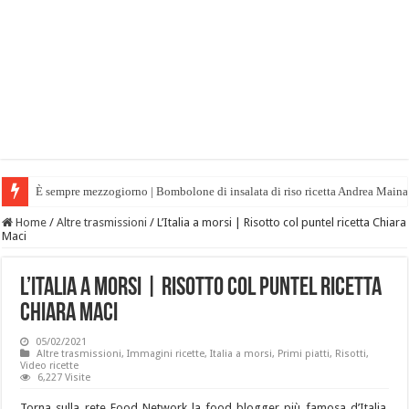
È sempre mezzogiorno | Bombolone di insalata di riso ricetta Andrea Maina
Home
/
Altre trasmissioni
/
L’Italia a morsi | Risotto col puntel ricetta Chiara
Maci
L’Italia a morsi | Risotto col puntel ricetta
Chiara Maci
05/02/2021
Altre trasmissioni
,
Immagini ricette
,
Italia a morsi
,
Primi piatti
,
Risotti
,
Video ricette
6,227 Visite
Torna sulla rete Food Network la food blogger più famosa d’Italia,