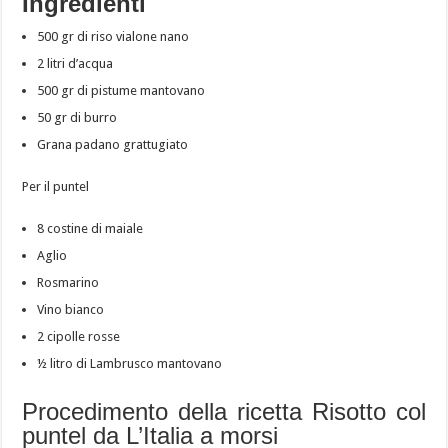
Ingredienti
500 gr di riso vialone nano
2 litri d’acqua
500 gr di pistume mantovano
50 gr di burro
Grana padano grattugiato
Per il puntel
8 costine di maiale
Aglio
Rosmarino
Vino bianco
2 cipolle rosse
½ litro di Lambrusco mantovano
Procedimento della ricetta Risotto col
puntel da L’Italia a morsi