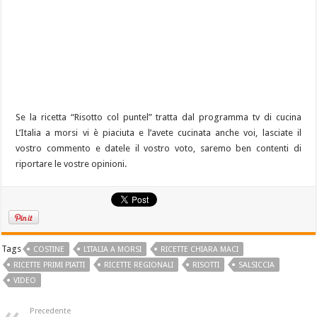
Se la ricetta “Risotto col puntel” tratta dal programma tv di cucina
L’Italia a morsi vi è piaciuta e l’avete cucinata anche voi, lasciate il
vostro commento e datele il vostro voto, saremo ben contenti di
riportare le vostre opinioni.
Tags
COSTINE
L'ITALIA A MORSI
RICETTE CHIARA MACI
RICETTE PRIMI PIATTI
RICETTE REGIONALI
RISOTTI
SALSICCIA
VIDEO
Precedente