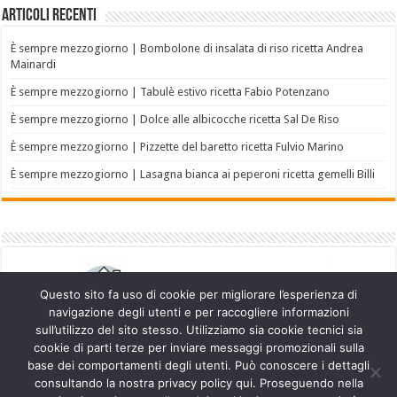
Articoli recenti
È sempre mezzogiorno | Bombolone di insalata di riso ricetta Andrea
Mainardi
È sempre mezzogiorno | Tabulè estivo ricetta Fabio Potenzano
È sempre mezzogiorno | Dolce alle albicocche ricetta Sal De Riso
È sempre mezzogiorno | Pizzette del baretto ricetta Fulvio Marino
È sempre mezzogiorno | Lasagna bianca ai peperoni ricetta gemelli Billi
Questo sito fa uso di cookie per migliorare l’esperienza di
navigazione degli utenti e per raccogliere informazioni
sull’utilizzo del sito stesso. Utilizziamo sia cookie tecnici sia
cookie di parti terze per inviare messaggi promozionali sulla
base dei comportamenti degli utenti. Può conoscere i dettagli
consultando la nostra privacy policy qui. Proseguendo nella