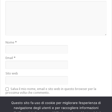
Nome
*
Email
*
Sito web
Salva il mio nome, email e sito web in questo browser per la
prossima volta che commento.
Questo sito fa uso di cookie per migliorare l’esperienza di
navigazione degli utenti e per raccogliere informazioni