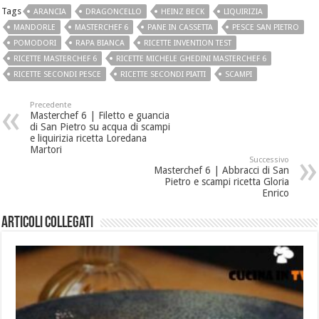
Tags
ARANCIA
DRAGONCELLO
HEINZ BECK
LIQUIRIZIA
MANDORLE
MASTERCHEF 6
PANE IN CASSETTA
PESCE SAN PIETRO
POMODORI
RAPA BIANCA
RICETTE INVENTION TEST
RICETTE MASTERCHEF 6
RICETTE MICHELE GHEDINI MASTERCHEF 6
RICETTE SECONDI PESCE
RICETTE SECONDI PIATTI
SCAMPI
Precedente
Masterchef 6 | Filetto e guancia
di San Pietro su acqua di scampi
e liquirizia ricetta Loredana
Martori
Successivo
Masterchef 6 | Abbracci di San
Pietro e scampi ricetta Gloria
Enrico
Articoli collegati