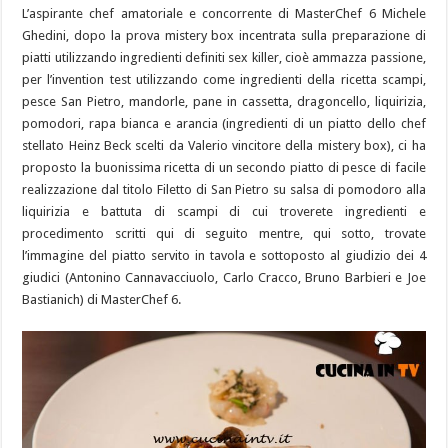
L’aspirante chef amatoriale e concorrente di MasterChef 6 Michele
Ghedini, dopo la prova mistery box incentrata sulla preparazione di
piatti utilizzando ingredienti definiti sex killer, cioè ammazza passione,
per l’invention test utilizzando come ingredienti della ricetta scampi,
pesce San Pietro, mandorle, pane in cassetta, dragoncello, liquirizia,
pomodori, rapa bianca e arancia (ingredienti di un piatto dello chef
stellato Heinz Beck scelti da Valerio vincitore della mistery box), ci ha
proposto la buonissima ricetta di un secondo piatto di pesce di facile
realizzazione dal titolo Filetto di San Pietro su salsa di pomodoro alla
liquirizia e battuta di scampi di cui troverete ingredienti e
procedimento scritti qui di seguito mentre, qui sotto, trovate
l’immagine del piatto servito in tavola e sottoposto al giudizio dei 4
giudici (Antonino Cannavacciuolo, Carlo Cracco, Bruno Barbieri e Joe
Bastianich) di MasterChef 6.