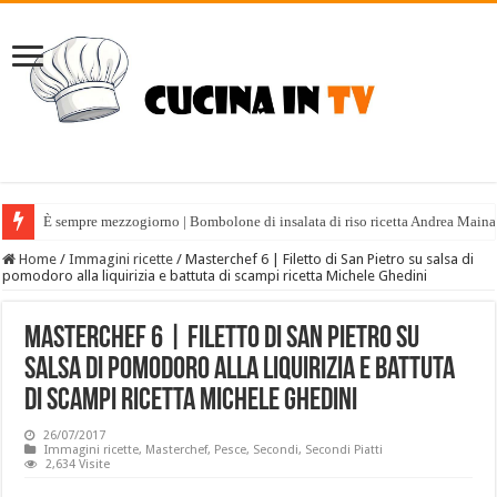
È sempre mezzogiorno | Bombolone di insalata di riso ricetta Andrea Maina
Home
/
Immagini ricette
/
Masterchef 6 | Filetto di San Pietro su salsa di
pomodoro alla liquirizia e battuta di scampi ricetta Michele Ghedini
Masterchef 6 | Filetto di San Pietro su
salsa di pomodoro alla liquirizia e battuta
di scampi ricetta Michele Ghedini
26/07/2017
Immagini ricette
,
Masterchef
,
Pesce
,
Secondi
,
Secondi Piatti
2,634 Visite