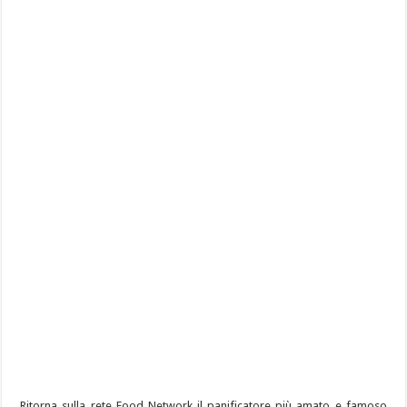
Ritorna sulla rete Food Network il panificatore più amato e famoso