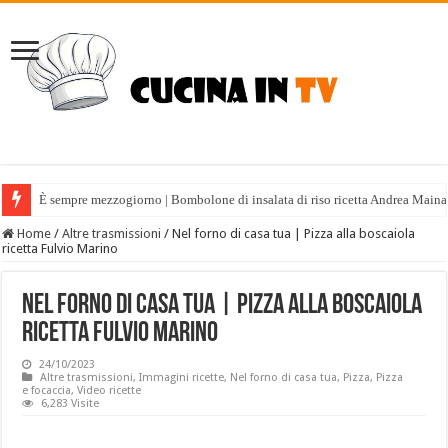
È sempre mezzogiorno | Bombolone di insalata di riso ricetta Andrea Maina
Home
/
Altre trasmissioni
/
Nel forno di casa tua | Pizza alla boscaiola
ricetta Fulvio Marino
Nel forno di casa tua | Pizza alla boscaiola
ricetta Fulvio Marino
24/10/2023
Altre trasmissioni
,
Immagini ricette
,
Nel forno di casa tua
,
Pizza
,
Pizza
e focaccia
,
Video ricette
6,283 Visite