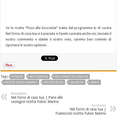
Se la ricetta “Pizza alla boscaiola” tratta dal programma tv di cucina
Nel forno di casa tua vi è piaciuta e l’avete cucinata anche voi, lasciate il
vostro commento e datele il vostro voto, saremo ben contenti di
riportare le vostre opinioni.
Tags
FUNGHI
MOZZARELLA
NEL FORNO DI CASA TUA
RICETTE FULVIO MARINO
RICETTE PIZZA
SALSICCIA
VIDEO
Precedente
Nel forno di casa tua | Pane alle
castagne ricetta Fulvio Marino
Successivo
Nel forno di casa tua |
Tramezzini ricetta Fulvio Marino