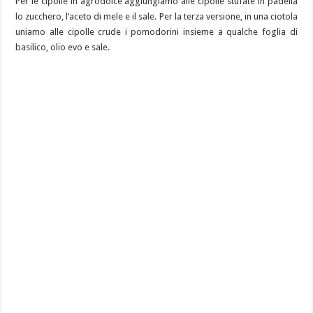
Per le cipolle in agrodolce aggiungiamo alle cipolle stufate in padella
lo zucchero, l’aceto di mele e il sale. Per la terza versione, in una ciotola
uniamo alle cipolle crude i pomodorini insieme a qualche foglia di
basilico, olio evo e sale.