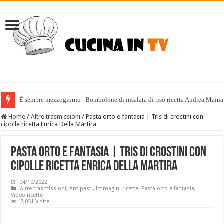
È sempre mezzogiorno | Bombolone di insalata di riso ricetta Andrea Maina
Home
/
Altre trasmissioni
/
Pasta orto e fantasia | Tris di crostini con
cipolle ricetta Enrica Della Martira
Pasta orto e fantasia | Tris di crostini con
cipolle ricetta Enrica Della Martira
04/10/2022
Altre trasmissioni
,
Antipasti
,
Immagini ricette
,
Pasta orto e fantasia
,
Video ricette
7,051 Visite