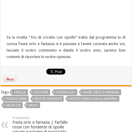
Se la ricetta “Tris di crostini con cipolle” tratta dal programma tv di
cucina Pasta orto e fantasia vi è piaciuta e l’avete cucinata anche voi,
lasciate il vostro commento e datele il vostro voto, saremo ben
contenti di riportare le vostre opinioni.
Tags
CIPOLLE
CROSTINI
FORMAGGIO
PASTA ORTO E FANTASIA
POMODORINI
RICETTE ANTIPASTI
RICETTE ENRICA DELLA MARTIRA
SALSICCIA
VIDEO
Precedente
Pasta orto e fantasia | Farfalle
rosse con fondente di cipolle
agrumi e polvere di prosciutto