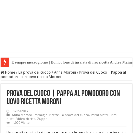
È sempre mezzogiorno | Bombolone di insalata di riso ricetta Andrea Maina
Home
/
La prova del cuoco
/
Anna Moroni
/
Prova del Cuoco | Pappa al
pomodoro con uovo ricetta Moroni
Prova del Cuoco | Pappa al pomodoro con
uovo ricetta Moroni
09/05/2017
Anna Moroni
,
Immagini ricette
,
La prova del cuoco
,
Primi piatti
,
Primi
piatti
,
Video ricette
,
Zuppe
1,000 Visite
Una ricetta perfetta da preparare per chi ama le ricette classiche della