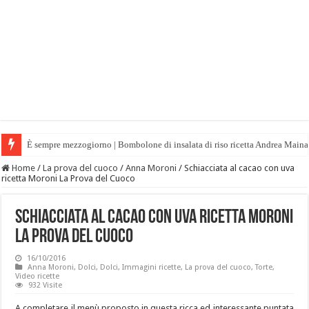
È sempre mezzogiorno | Bombolone di insalata di riso ricetta Andrea Maina
Home
/
La prova del cuoco
/
Anna Moroni
/
Schiacciata al cacao con uva
ricetta Moroni La Prova del Cuoco
Schiacciata al cacao con uva ricetta Moroni
La Prova del Cuoco
16/10/2016
Anna Moroni
,
Dolci
,
Dolci
,
Immagini ricette
,
La prova del cuoco
,
Torte
,
Video ricette
932 Visite
A completare il menù proposto in questa ricca ed interessante puntata