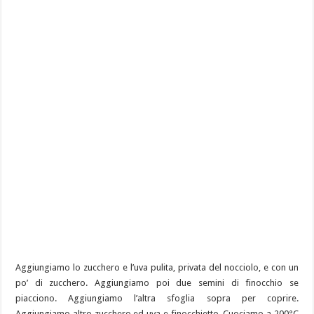
Aggiungiamo lo zucchero e l’uva pulita, privata del nocciolo, e con un
po’ di zucchero. Aggiungiamo poi due semini di finocchio se
piacciono. Aggiungiamo l’altra sfoglia sopra per coprire.
Aggiungiamo altro zucchero ed uva e finocchietto. Cuociamo a 200°C