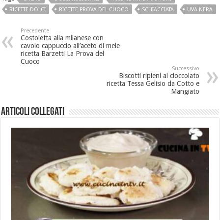
RICETTE DOLCI
RICETTE PROVA DEL CUOCO
SCHIACCIATA
UVA NERA
Precedente
Costoletta alla milanese con
cavolo cappuccio all’aceto di mele
ricetta Barzetti La Prova del
Cuoco
Successivo
Biscotti ripieni al cioccolato
ricetta Tessa Gelisio da Cotto e
Mangiato
Articoli collegati