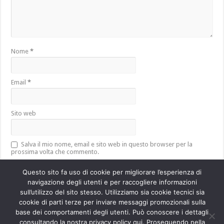
Nome
*
Email
*
Sito web
Salva il mio nome, email e sito web in questo browser per la
prossima volta che commento.
Questo sito fa uso di cookie per migliorare l’esperienza di
navigazione degli utenti e per raccogliere informazioni
sull’utilizzo del sito stesso. Utilizziamo sia cookie tecnici sia
Questo sito utilizza Akismet per ridurre lo spam.
Scopri come vengono
cookie di parti terze per inviare messaggi promozionali sulla
elaborati i dati derivati dai commenti
.
base dei comportamenti degli utenti. Può conoscere i dettagli
consultando la nostra privacy policy qui. Proseguendo nella