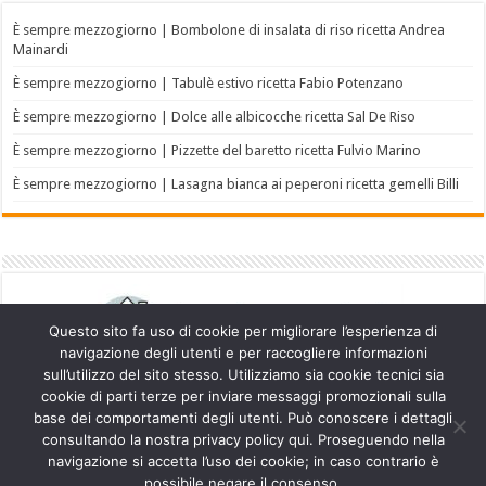
È sempre mezzogiorno | Bombolone di insalata di riso ricetta Andrea
Mainardi
È sempre mezzogiorno | Tabulè estivo ricetta Fabio Potenzano
È sempre mezzogiorno | Dolce alle albicocche ricetta Sal De Riso
È sempre mezzogiorno | Pizzette del baretto ricetta Fulvio Marino
È sempre mezzogiorno | Lasagna bianca ai peperoni ricetta gemelli Billi
Questo sito fa uso di cookie per migliorare l’esperienza di
navigazione degli utenti e per raccogliere informazioni
sull’utilizzo del sito stesso. Utilizziamo sia cookie tecnici sia
cookie di parti terze per inviare messaggi promozionali sulla
base dei comportamenti degli utenti. Può conoscere i dettagli
consultando la nostra privacy policy qui. Proseguendo nella
navigazione si accetta l’uso dei cookie; in caso contrario è
Powered by
WordPress
| Designed by
TieLabs
possibile negare il consenso.