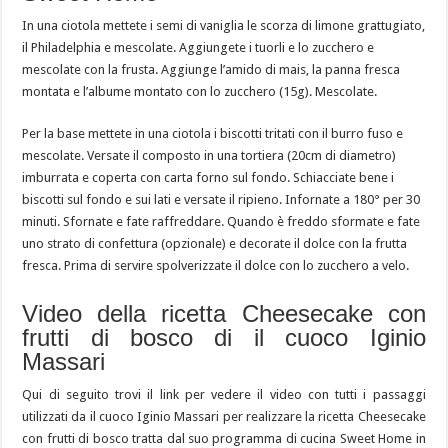
In una ciotola mettete i semi di vaniglia le scorza di limone grattugiato,
il Philadelphia e mescolate. Aggiungete i tuorli e lo zucchero e
mescolate con la frusta. Aggiunge l’amido di mais, la panna fresca
montata e l’albume montato con lo zucchero (15g). Mescolate.
Per la base mettete in una ciotola i biscotti tritati con il burro fuso e
mescolate. Versate il composto in una tortiera (20cm di diametro)
imburrata e coperta con carta forno sul fondo. Schiacciate bene i
biscotti sul fondo e sui lati e versate il ripieno. Infornate a 180° per 30
minuti. Sfornate e fate raffreddare. Quando è freddo sformate e fate
uno strato di confettura (opzionale) e decorate il dolce con la frutta
fresca. Prima di servire spolverizzate il dolce con lo zucchero a velo.
Video della ricetta Cheesecake con
frutti di bosco di il cuoco Iginio
Massari
Qui di seguito trovi il link per vedere il video con tutti i passaggi
utilizzati da il cuoco Iginio Massari per realizzare la ricetta Cheesecake
con frutti di bosco tratta dal suo programma di cucina Sweet Home in