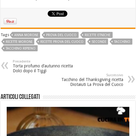
Tags
ANNA MORONI
PROVA DEL CUOCO
RICETTE ETNICHE
RICETTE MORONI
RICETTE PROVA DEL CUOCO
SECONDI
TACCHINO
TACCHINO RIPIENO
Precedente
Torta profumo d’autunno ricetta
Dolci dopo il Tiggì
Successivo
Tacchino del Thanksgiving ricetta
Diotaiuti La Prova del Cuoco
Articoli collegati