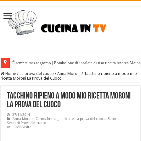
È sempre mezzogiorno | Bombolone di insalata di riso ricetta Andrea Maina
Home
/
La prova del cuoco
/
Anna Moroni
/
Tacchino ripieno a modo mio
ricetta Moroni La Prova del Cuoco
Tacchino ripieno a modo mio ricetta Moroni
La Prova del Cuoco
27/11/2014
Anna Moroni
,
Carne
,
Immagini ricette
,
La prova del cuoco
,
Secondi
,
Secondi Prova del cuoco
1,688 Visite