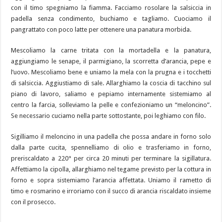
con il timo spegniamo la fiamma. Facciamo rosolare la salsiccia in
padella senza condimento, buchiamo e tagliamo. Cuociamo il
pangrattato con poco latte per ottenere una panatura morbida.
Mescoliamo la carne tritata con la mortadella e la panatura,
aggiungiamo le senape, il parmigiano, la scorretta d’arancia, pepe e
l’uovo. Mescoliamo bene e uniamo la mela con la prugna e i tocchetti
di salsiccia. Aggiustiamo di sale. Allarghiamo la coscia di tacchino sul
piano di lavoro, saliamo e pepiamo internamente sistemiamo al
centro la farcia, solleviamo la pelle e confezioniamo un “meloncino”.
Se necessario cuciamo nella parte sottostante, poi leghiamo con filo.
Sigilliamo il meloncino in una padella che possa andare in forno solo
dalla parte cucita, spennelliamo di olio e trasferiamo in forno,
preriscaldato a 220° per circa 20 minuti per terminare la sigillatura.
Affettiamo la cipolla, allarghiamo nel tegame previsto per la cottura in
forno e sopra sistemiamo l’arancia affettata. Uniamo il rametto di
timo e rosmarino e irroriamo con il succo di arancia riscaldato insieme
con il prosecco.