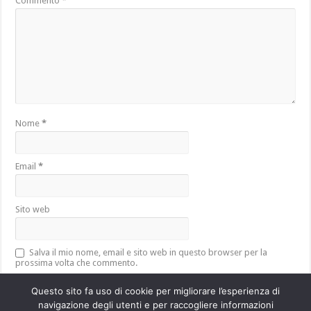
Commento
*
Nome
*
Email
*
Sito web
Salva il mio nome, email e sito web in questo browser per la
prossima volta che commento.
Questo sito fa uso di cookie per migliorare l’esperienza di
navigazione degli utenti e per raccogliere informazioni