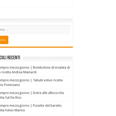
coli recenti
empre mezzogiorno | Bombolone di insalata di
o ricetta Andrea Mainardi
empre mezzogiorno | Tabulè estivo ricetta
bio Potenzano
empre mezzogiorno | Dolce alle albicocche
etta Sal De Riso
empre mezzogiorno | Pizzette del baretto
etta Fulvio Marino