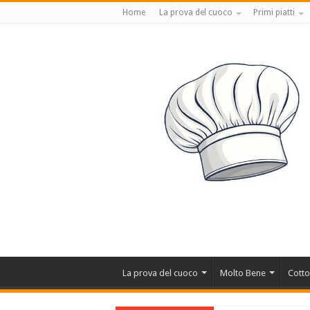
Home
La prova del cuoco
Primi piatti
La prova del cuoco
Molto Bene
Cotto