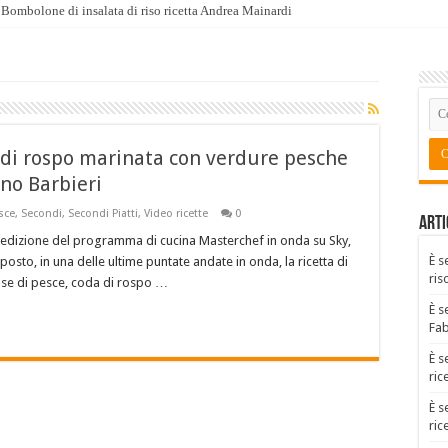
Bombolone di insalata di riso ricetta Andrea Mainardi
 di rospo marinata con verdure pesche
uno Barbieri
sce
,
Secondi
,
Secondi Piatti
,
Video ricette
0
Arti
a edizione del programma di cucina Masterchef in onda su Sky,
È s
oposto, in una delle ultime puntate andate in onda, la ricetta di
ris
se di pesce, coda di rospo …
È s
Fa
È s
ric
È s
ric