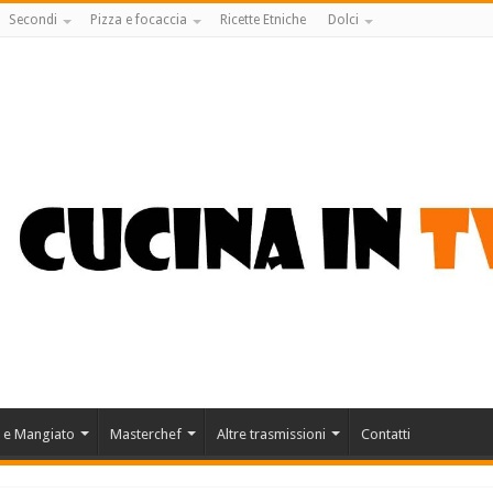
Secondi
Pizza e focaccia
Ricette Etniche
Dolci
 e Mangiato
Masterchef
Altre trasmissioni
Contatti