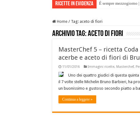
Ricette in evidenza
È sempre mezzogiorno | 
Home
/
Tag:
aceto di fiori
Archivio tag:
aceto di fiori
MasterChef 5 – ricetta Coda
acerbe e aceto di fiori di Br
11/01/2016
Immagini ricette
,
Masterchef
,
Pe
Uno dei quattro giudici di questa quint
il 7 volte stelle Michelin Bruno Barbieri, ha pr
un buonissimo e gustoso secondo piatto a ba
Continua a leggere »