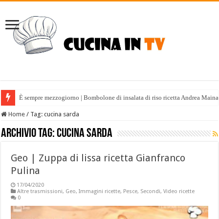
È sempre mezzogiorno | Bombolone di insalata di riso ricetta Andrea Maina
Home
/
Tag:
cucina sarda
Archivio tag:
cucina sarda
Geo | Zuppa di lissa ricetta Gianfranco
Pulina
17/04/2020
Altre trasmissioni
,
Geo
,
Immagini ricette
,
Pesce
,
Secondi
,
Video ricette
0