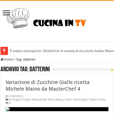
È sempre mezzogiorno | Bombolone di insalata di riso ricetta Andrea Maina
Home
/
Tag:
datterini
Archivio tag:
datterini
Variazione di Zucchine Gialle ricetta
Michele Maino da MasterChef 4
21/01/2015
Immagini ricette
,
Masterchef
,
Pasta fresca
,
Primi
,
Primi piatti
,
Video ricette
0